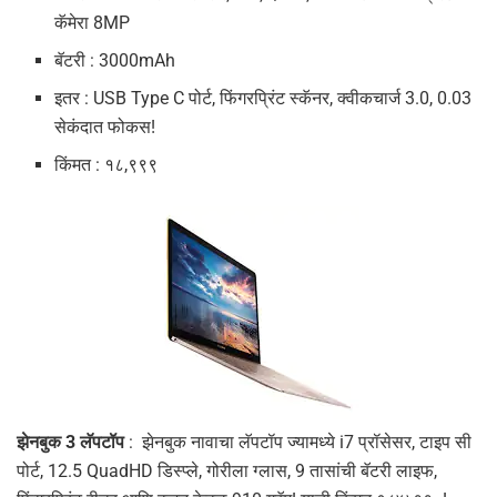
कॅमेरा 8MP
बॅटरी : 3000mAh
इतर : USB Type C पोर्ट, फिंगरप्रिंट स्कॅनर, क्वीकचार्ज 3.0, 0.03
सेकंदात फोकस!
किंमत : १८,९९९
झेनबुक 3 लॅपटॉप
: झेनबुक नावाचा लॅपटॉप ज्यामध्ये i7 प्रॉसेसर, टाइप सी
पोर्ट, 12.5 QuadHD डिस्प्ले, गोरीला ग्लास, 9 तासांची बॅटरी लाइफ,