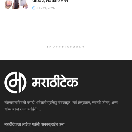
Ultra2, Watch9 सादर
JULY 24, 2026
ADVERTISEMENT
तंत्रज्ञानाविषयी मराठी भाषेतली प्रसिद्ध वेबसाइट! नवं तंत्रज्ञान, नवनवे फोन्स, ॲप्स
यांच्याबद्दल रंजक माहिती...
मराठीटेकला लाईक, फॉलो, सबस्क्राईब करा