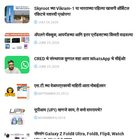
Skyroot च्या Vikram-1 या भारताच्या पहिल्या खासगी ऑर्बिटल
रॉकेटचे यशस्वी प्रक्षेपण!
JULY 24, 2026
ॲपलने मॅकबुक, आयपॅडच्या आणि इतर प्रॉडक्टच्या किंमती वाढवल्या
JUNE 25, 2026
CRED चे संस्थापक कुणाल शहा आता WhatsApp चे सीईओ!
JUNE 25, 2026
एस.टी.च्या वेळापत्रकाची माहिती आता मोबाईलवर
SEPTEMBER 25, 2012
यूपीआय (UPI) म्हणजे काय, ते कसे वापरायचे?
NOVEMBER 4, 2016
सॅमसंग Galaxy Z Fold8 Ultra, Fold8, Flip8, Watch