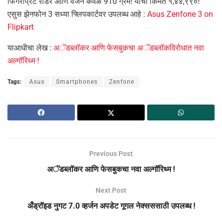
फिंगरप्रिंट रीडर आणि वजन केवळ 910 ग्रॅम! याची किंमत १,४४,९९०!
एसुस झेनफोन 3 सध्या फ्लिपकार्टवर उपलब्ध आहे :
Asus Zenfone 3 on
Flipkart
याआधीचा लेख :
अॅडब्लॉकर आणि फेसबुकचा अॅडब्लॉकविरोधात नवा
अल्गॉरिथ्म !
Tags:
Asus
Smartphones
Zenfone
Previous Post
अॅडब्लॉकर आणि फेसबुकचा नवा अल्गॉरिथ्म !
Next Post
अँड्रॉइड नुगट 7.0 व्हर्जन अपडेट गूगल नेक्सससाठी उपलब्ध !