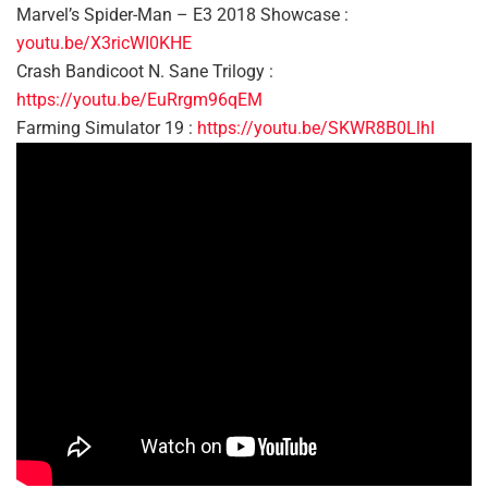
Marvel’s Spider-Man – E3 2018 Showcase :
youtu.be/X3ricWI0KHE
Crash Bandicoot N. Sane Trilogy :
https://youtu.be/EuRrgm96qEM
Farming Simulator 19 :
https://youtu.be/SKWR8B0LlhI