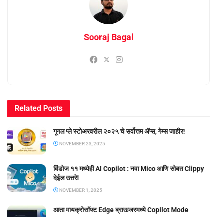
Sooraj Bagal
Related
Posts
गूगल प्ले स्टोअरवरील २०२५ चे सर्वोत्तम ॲप्स, गेम्स जाहीर!
NOVEMBER 23, 2025
विंडोज ११ मध्येही AI Copilot : नवा Mico आणि सोबत Clippy
देईल उत्तरे!
NOVEMBER 1, 2025
आता मायक्रोसॉफ्ट Edge ब्राऊजरमध्ये Copilot Mode