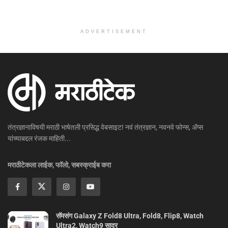
ADVERTISEMENT
तंत्रज्ञानाविषयी मराठी भाषेतली प्रसिद्ध वेबसाइट! नवं तंत्रज्ञान, नवनवे फोन्स, ॲप्स
यांच्याबद्दल रंजक माहिती...
मराठीटेकला लाईक, फॉलो, सबस्क्राईब करा
सॅमसंग Galaxy Z Fold8 Ultra, Fold8, Flip8, Watch
Ultra2, Watch9 सादर