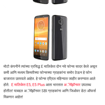
मोटो कंपनीने त्यांच्या प्रसिद्ध E मालिकेत दोन नवे फोन्स सादर केले असून
कमी आणि मध्यम किमतीच्या फोन्सच्या ग्राहकांना समोर ठेऊन हे फोन
बाजारात उतरवले आहेत. हे फोन्स एप्रिल महिन्यात जाहीर करण्यात आले
होते.
E मालिकेत E5, E5 Plus
आता भारतात
अॅमॅझॉनवर
उपलब्ध
होतील! याबद्दल अॅमॅझॉनवर SBI ग्राहकांना आणि जिओवर डेटा ऑफर्स
मिळणार आहेत!