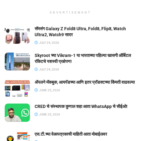
ADVERTISEMENT
सॅमसंग Galaxy Z Fold8 Ultra, Fold8, Flip8, Watch
Ultra2, Watch9 सादर
JULY 24, 2026
Skyroot च्या Vikram-1 या भारताच्या पहिल्या खासगी ऑर्बिटल
रॉकेटचे यशस्वी प्रक्षेपण!
JULY 24, 2026
ॲपलने मॅकबुक, आयपॅडच्या आणि इतर प्रॉडक्टच्या किंमती वाढवल्या
JUNE 25, 2026
CRED चे संस्थापक कुणाल शहा आता WhatsApp चे सीईओ!
JUNE 25, 2026
एस.टी.च्या वेळापत्रकाची माहिती आता मोबाईलवर