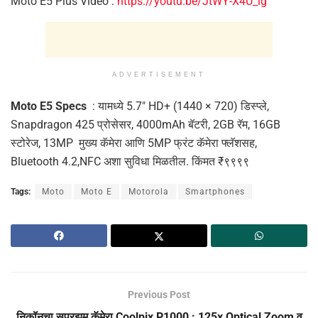
Moto E5 Plus Video :
https://youtu.be/JtWY-X4U_ig
ADVERTISEMENT
Moto E5 Specs
: यामध्ये 5.7″ HD+ (1440 × 720) डिस्प्ले,
Snapdragon 425 प्रोसेसर, 4000mAh बॅटरी, 2GB रॅम, 16GB
स्टोरेज, 13MP मुख्य कॅमेरा आणि 5MP फ्रंट कॅमेरा फ्लॅशसह,
Bluetooth 4.2,NFC अशा सुविधा मिळतील. किंमत ₹९९९९
Tags:
Moto
Moto E
Motorola
Smartphones
Previous Post
निकॉनचा सुपरझुम कॅमेरा Coolpix P1000 : 125x Optical Zoom व