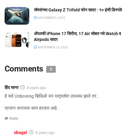
सॅमसंगचा Galaxy Z Trifold फोन सादर : १० इंची डिस्प्ले!
DECEMBER 2, 2025
ॲपलची iPhone 17 सिरीज, 17 Air सोबत नवे Watch व
Airpods सादर
SEPTEMBER 10, 2025
Comments
2
हिंद सागर
8 years ago
हे सर्व Unboxing व्हिडिओ जर मातृभाषेत उपलब्ध झाले तर..
प्रयत्न करायला काय हरकत आहे..
Reply
sbagal
8 years ago