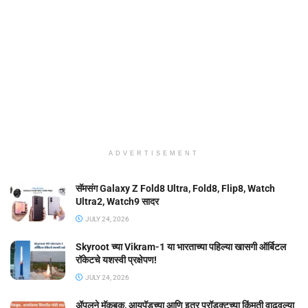
ADVERTISEMENT
सॅमसंग Galaxy Z Fold8 Ultra, Fold8, Flip8, Watch
Ultra2, Watch9 सादर
JULY 24, 2026
Skyroot च्या Vikram-1 या भारताच्या पहिल्या खासगी ऑर्बिटल
रॉकेटचे यशस्वी प्रक्षेपण!
JULY 24, 2026
ॲपलने मॅकबुक, आयपॅडच्या आणि इतर प्रॉडक्टच्या किंमती वाढवल्या