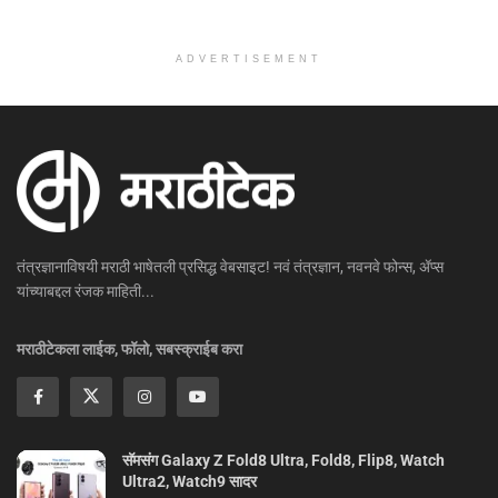
ADVERTISEMENT
तंत्रज्ञानाविषयी मराठी भाषेतली प्रसिद्ध वेबसाइट! नवं तंत्रज्ञान, नवनवे फोन्स, ॲप्स
यांच्याबद्दल रंजक माहिती...
मराठीटेकला लाईक, फॉलो, सबस्क्राईब करा
सॅमसंग Galaxy Z Fold8 Ultra, Fold8, Flip8, Watch
Ultra2, Watch9 सादर