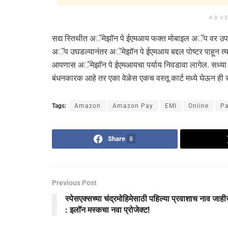
ADV
सद्य स्तिथीत अॅमेझॉन पे ईएमआय फक्त मोबाइल अॅप वर उपलब
अॅप उघडल्यानंतर अॅमेझॉन पे ईएमआय बद्दल पोष्टर पाहून त्य
आपणास अॅमेझॉन पे ईएमआयचा पर्याय निवडावा लागेल. सध्या 
बंधनकारक आहे तर एका वेळेस एकच वस्तू कार्ट मध्ये घेऊन ही 
Tags:
Amazon
Amazon Pay
EMI
Online
P
Share
8
Previous Post
स्पेसएक्सच्या चंद्रमोहिमेसाठी पहिल्या प्रवाशाच नाव जाही
: इलॉन मस्कचा नवा प्रोजेक्ट!