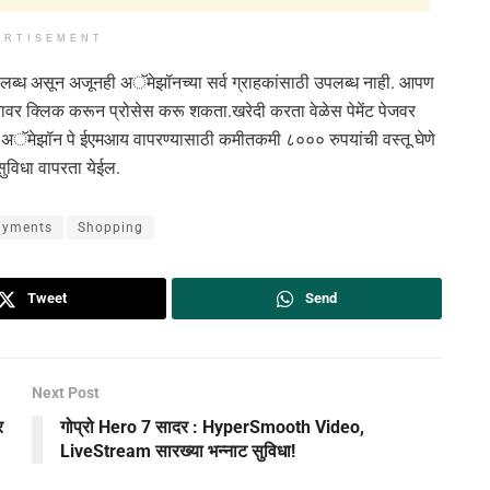
ERTISEMENT
्ध असून अजूनही अॅमेझॉनच्या सर्व ग्राहकांसाठी उपलब्ध नाही. आपण
ावर क्लिक करून प्रोसेस करू शकता.खरेदी करता वेळेस पेमेंट पेजवर
अॅमेझॉन पे ईएमआय वापरण्यासाठी कमीतकमी ८००० रुपयांची वस्तू घेणे
सुविधा वापरता येईल.
ayments
Shopping
Tweet
Send
Next Post
र
गोप्रो Hero 7 सादर : HyperSmooth Video,
LiveStream सारख्या भन्नाट सुविधा!