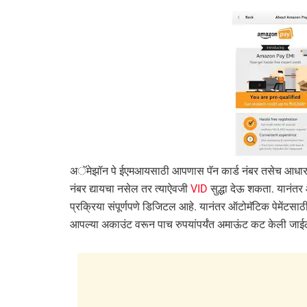
अॅमेझॉन पे ईएमआयसाठी आपणास पॅन कार्ड नंबर तसेच आधार न
नंबर द्यायचा नसेल तर त्याऐवजी
VID
सुद्धा देऊ शकता. यानंत
प्रक्रिया संपूर्णपणे डिजिटल आहे. यानंतर ऑटोमॅटिक पेमेंटसा
आपल्या अकाउंट वरून पाच रुपयांपर्यंत अमाऊंट कट केली जाई