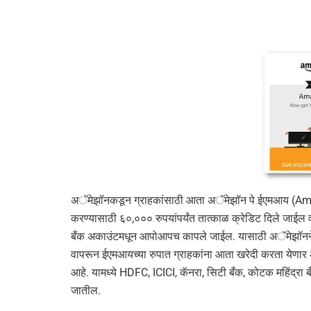
अॅमेझॉनकडून ग्राहकांसाठी आता अॅमेझॉन पे ईएमआय (Amaz
करण्यासाठी ६०,००० रुपयांपर्यंत तात्काळ क्रेडिट दिले जाईल
बँक अकाउंटमधून आपोआपच कापले जाईल. यासाठी अॅमेझॉनने कॅपि
वापरून ईएमआयच्या रुपात ग्राहकांना आता खरेदी करता येणार आह
आहे. यामध्ये HDFC, ICICI, कॅनरा, सिटी बँक, कोटक महिंद्रा बँ
जातील.