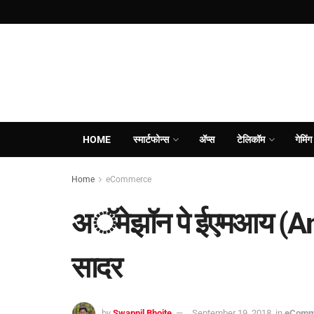
HOME
स्मार्टफोन्स
ॲप्स
टेलिकॉम
गेमिंग
Home
eCommerce
अॅमेझॉन पे ईएमआय (A
सादर
by
Swapnil Bhoite
September 19, 2018
in
eComm