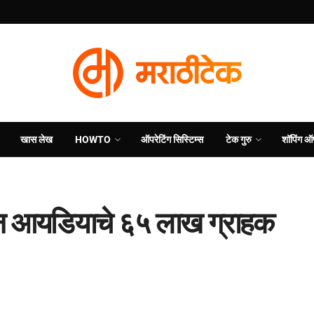
खास लेख
HOWTO
ऑपरेटिंग सिस्टिम्स
टेक गुरु
शॉपिंग ऑ
डाफोन आयडियाचे ६५ लाख ग्राहक