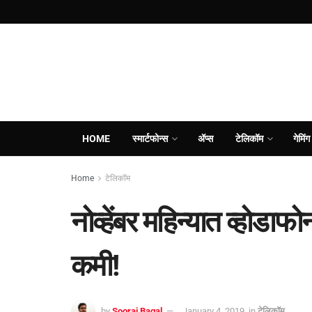
HOME
स्मार्टफोन्स
ॲप्स
टेलिकॉम
गेमिंग
Home
टेलिकॉम
नोव्हेंबर महिन्यात व्हो
कमी!
by
Sooraj Bagal
January 4, 2019
in
टेलिकॉम