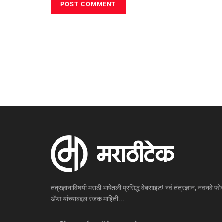
तंत्रज्ञानाविषयी मराठी भाषेतली प्रसिद्ध वेबसाइट! नवं तंत्रज्ञान, नवनवे फोन
ॲप्स यांच्याबद्दल रंजक माहिती...