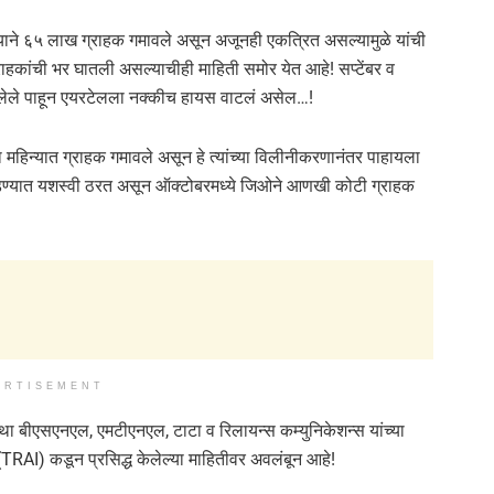
ियाने ६५ लाख ग्राहक गमावले असून अजूनही एकत्रित असल्यामुळे यांची
ाहकांची भर घातली असल्याचीही माहिती समोर येत आहे! सप्टेंबर व
ोडलेले पाहून एयरटेलला नक्कीच हायस वाटलं असेल…!
 महिन्यात ग्राहक गमावले असून हे त्यांच्या विलीनीकरणानंतर पाहायला
ोडण्यात यशस्वी ठरत असून ऑक्टोबरमध्ये जिओने आणखी कोटी ग्राहक
ERTISEMENT
 बीएसएनएल, एमटीएनएल, टाटा व रिलायन्स कम्युनिकेशन्स यांच्या
(TRAI) कडून प्रसिद्ध केलेल्या माहितीवर अवलंबून आहे!