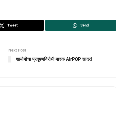
Tweet
Send
Next Post
शायोमीचा प्रदूषणविरोधी मास्क AirPOP सादर!