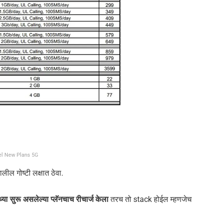
tel New Plans 5G
ल गोष्टी लक्षात ठेवा.
्या सुरू असलेल्या प्लॅनचाच रीचार्ज केला
तरच तो stack होईल म्हणजेच