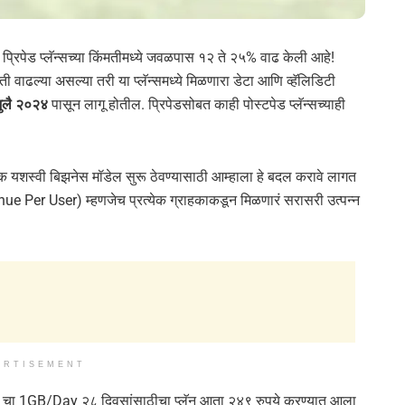
्रिपेड प्लॅन्सच्या किंमतीमध्ये जवळपास १२ ते २५% वाढ केली आहे!
 वाढल्या असल्या तरी या प्लॅन्समध्ये मिळणारा डेटा आणि व्हॅलिडिटी
ुलै २०२४
पासून लागू होतील. प्रिपेडसोबत काही पोस्टपेड प्लॅन्सच्याही
एक यशस्वी बिझनेस मॉडेल सुरू ठेवण्यासाठी आम्हाला हे बदल करावे लागत
 Per User) म्हणजेच प्रत्येक ग्राहकाकडून मिळणारं सरासरी उत्पन्न
ERTISEMENT
ा. २०९ चा 1GB/Day २८ दिवसांसाठीचा प्लॅन आता २४९ रुपये करण्यात आला