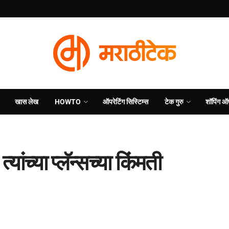
खास लेख
HOWTO
ऑपरेटिंग सिस्टिम्स
टेक गुरु
शॉपिंग ऑ
ंच्या प्लॅन्सच्या किंमती