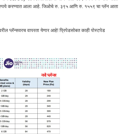
पये करण्यात आला आहे. जिओचे रु. ३९५ आणि रु. १५५९ चा प्लॅन आता
ल प्लॅन्सवरच वापरता येणार आहे! प्रिपेडसोबत काही पोस्टपेड