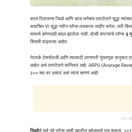
काल रिलायन्स जिओ आणि आज लगेचच एयरटेलने सुद्धा त्यांच्या प
कदाचित Vi सुद्धा नवीन प्लॅन्स लवकरच जाहीर करेल. जरी किंमती
यामध्ये कोणताही बदल झालेला नाही. दोन्ही कंपन्यांचे प्लॅन्स
३ ज
किंमती वाढवल्या आहेत.
नेटवर्क टेक्नॉलजी आणि त्यासाठी लागणारी गुंतवणूक यानुसार 
आहेत असं एयरटेलने सांगितलं आहे. ARPU (Avarage Revenue
३०० च्या वर असावं असं त्यांचं म्हणणं आहे!
ADV
जिओ
चे सर्व नवे प्लॅन्स तुम्ही खालील इमेजमध्ये पाहू शकत