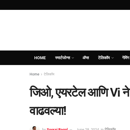
HOME
स्मार्टफोन्स
ॲप्स
टेलिकॉम
गेमिंग
Home
टेलिकॉम
जिओ, एयरटेल आणि Vi ने त्या
वाढवल्या!
by
Sooraj Bagal
June 28, 2024
in
टेलिकॉम