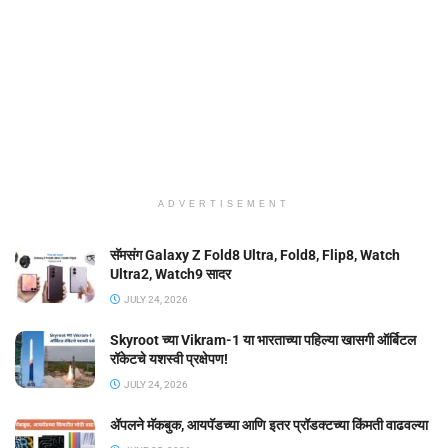
ADVERTISEMENT
सॅमसंग Galaxy Z Fold8 Ultra, Fold8, Flip8, Watch
Ultra2, Watch9 सादर
JULY 24, 2026
Skyroot च्या Vikram-1 या भारताच्या पहिल्या खासगी ऑर्बिटल
रॉकेटचे यशस्वी प्रक्षेपण!
JULY 24, 2026
ॲपलने मॅकबुक, आयपॅडच्या आणि इतर प्रॉडक्टच्या किंमती वाढवल्या