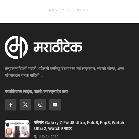
ADVERTISEMENT
तंत्रज्ञानाविषयी मराठी भाषेतली प्रसिद्ध वेबसाइट! नवं तंत्रज्ञान, नवनवे फोन्स, ॲप्स
यांच्याबद्दल रंजक माहिती...
मराठीटेकला लाईक, फॉलो, सबस्क्राईब करा
सॅमसंग Galaxy Z Fold8 Ultra, Fold8, Flip8, Watch
Ultra2, Watch9 सादर
JULY 24, 2026