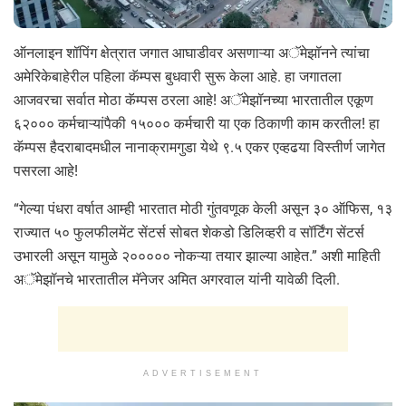
ऑनलाइन शॉपिंग क्षेत्रात जगात आघाडीवर असणाऱ्या अॅमेझॉनने त्यांचा
अमेरिकेबाहेरील पहिला कॅम्पस बुधवारी सुरू केला आहे. हा जगातला
आजवरचा सर्वात मोठा कॅम्पस ठरला आहे! अॅमेझॉनच्या भारतातील एकूण
६२००० कर्मचाऱ्यांपैकी १५००० कर्मचारी या एक ठिकाणी काम करतील! हा
कॅम्पस हैदराबादमधील नानाक्रामगुडा येथे ९.५ एकर एव्हढया विस्तीर्ण जागेत
पसरला आहे!
“गेल्या पंधरा वर्षात आम्ही भारतात मोठी गुंतवणूक केली असून ३० ऑफिस, १३
राज्यात ५० फुलफीलमेंट सेंटर्स सोबत शेकडो डिलिव्हरी व सॉर्टिंग सेंटर्स
उभारली असून यामुळे २००००० नोकऱ्या तयार झाल्या आहेत.” अशी माहिती
अॅमेझॉनचे भारतातील मॅनेजर अमित अगरवाल यांनी यावेळी दिली.
ADVERTISEMENT