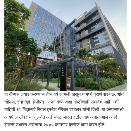
हा कॅम्पस तयार करण्यास तीन वर्षे लागली असून यामध्ये प्रार्थनास्थळ, शांत
खोल्या, स्नानगृहे, हेलीपॅड, ओपन कॅफे अशा गोष्टींचाही समावेश आहे अशी
माहिती अॅमेझॉनचे रियल इस्टेट मॅनेजर शोटलर यांनी दिली. या कॅम्पसमध्ये
आयफेल टॉवेरच्या तुलनेत अडीचपट जास्त स्टील वापरण्यात आलं आहे!
इमारत उभारत असताना २००० कामगार दररोज काम करत होते.