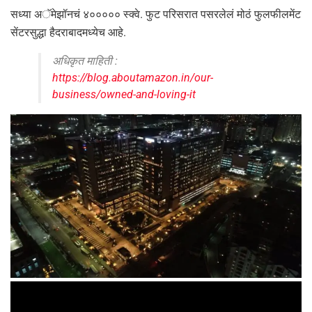
सध्या अॅमेझॉनचं ४००००० स्क्वे. फुट परिसरात पसरलेलं मोठं फुलफीलमेंट
सेंटरसुद्धा हैदराबादमध्येच आहे.
अधिकृत माहिती :
https://blog.aboutamazon.in/our-
business/owned-and-loving-it