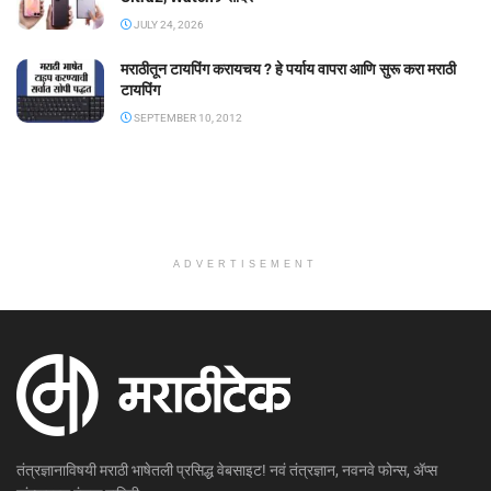
JULY 24, 2026
मराठीतून टायपिंग करायचय ? हे पर्याय वापरा आणि सुरू करा मराठी
टायपिंग
SEPTEMBER 10, 2012
ADVERTISEMENT
तंत्रज्ञानाविषयी मराठी भाषेतली प्रसिद्ध वेबसाइट! नवं तंत्रज्ञान, नवनवे फोन्स, ॲप्स