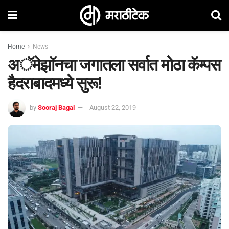
Home
News
अॅमेझॉनचा जगातला सर्वात मोठा कॅम्पस
हैदराबादमध्ये सुरू!
by
Sooraj Bagal
August 22, 2019