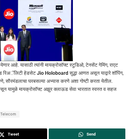
ा येणार आहे. यासाठी त्यांनी मायक्रोसॉफ्ट स्टुडिओ, टेनसेंट गेमिंग, राएट
्स्ड रिअॅलिटी हेडसेट
Jio Holoboard
सुद्धा आणत असून याद्वारे शॉपिंग,
े, सौरमंडलाचा घरबसल्या अभ्यास करणे अशा गोष्टी करता येतील.
ून यामुळे मायक्रोसॉफ्ट अझुर क्लाऊड सेवा भारतात स्वस्त व सहज
Telecom
Tweet
Send