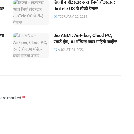
डिज्नी + हॉटस्टार आता जियो हॉटस्टार :
्ध!
JioTele OS चे टीव्ही येणार!
FEBRUARY 20, 2025
्या
Jio AGM : AirFiber, Cloud PC,
स्मार्ट होम, AI मॉडेल्स बद्दल माहिती जाहीर!
AUGUST 28, 2023
*
s are marked