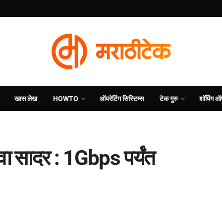
खास लेख
HOWTO
ऑपरेटिंग सिस्टिम्स
टेक गुरु
शॉपिंग ऑ
ा सादर : 1Gbps पर्यंत