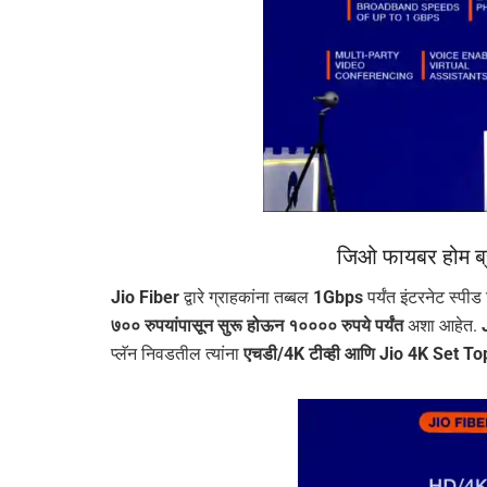
जिओ फायबर होम ब्र
Jio Fiber
द्वारे ग्राहकांना तब्बल
1Gbps
पर्यंत इंटरनेट स्पी
७०० रुपयांपासून सुरू होऊन १०००० रुपये पर्यंत
अशा आहेत.
प्लॅन निवडतील त्यांना
एचडी/4K टीव्ही आणि Jio 4K Set T