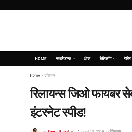
HOME
स्मार्टफोन्स
ॲप्स
टेलिकॉम
गेमिंग
Home
टेलिकॉम
रिलायन्स जिओ फायबर सेव
इंटरनेट स्पीड!
by
Sooraj Bagal
August 13, 2019
in
टेलिकॉम