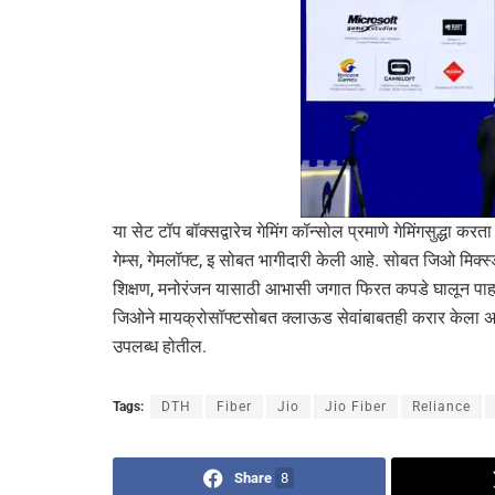
या सेट टॉप बॉक्सद्वारेच गेमिंग कॉन्सोल प्रमाणे गेमिंगसुद्धा करत
गेम्स, गेमलॉफ्ट, इ सोबत भागीदारी केली आहे. सोबत जिओ मिक
शिक्षण, मनोरंजन यासाठी आभासी जगात फिरत कपडे घालून पाहण
जिओने मायक्रोसॉफ्टसोबत क्लाऊड सेवांबाबतही करार केला अस
उपलब्ध होतील.
Tags:
DTH
Fiber
Jio
Jio Fiber
Reliance
Share
8