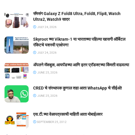
सॅमसंग Galaxy Z Fold8 Ultra, Fold8, Flip8, Watch
Ultra2, Watch9 सादर
JULY 24, 2026
Skyroot च्या Vikram-1 या भारताच्या पहिल्या खासगी ऑर्बिटल
रॉकेटचे यशस्वी प्रक्षेपण!
JULY 24, 2026
ॲपलने मॅकबुक, आयपॅडच्या आणि इतर प्रॉडक्टच्या किंमती वाढवल्या
JUNE 25, 2026
CRED चे संस्थापक कुणाल शहा आता WhatsApp चे सीईओ!
JUNE 25, 2026
एस.टी.च्या वेळापत्रकाची माहिती आता मोबाईलवर
SEPTEMBER 25, 2012