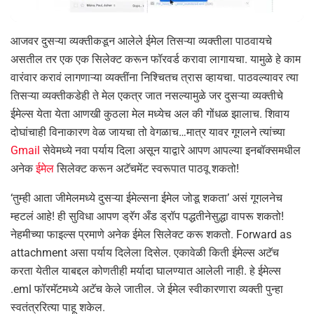
आजवर दुसऱ्या व्यक्तीकडून आलेले ईमेल तिसऱ्या व्यक्तीला पाठवायचे
असतील तर एक एक सिलेक्ट करून फॉरवर्ड करावा लागायचा. यामुळे हे काम
वारंवार करावं लागणाऱ्या व्यक्तींना निश्चितच त्रास व्हायचा. पाठवल्यावर त्या
तिसऱ्या व्यक्तीकडेही ते मेल एकत्र जात नसल्यामुळे जर दुसऱ्या व्यक्तीचे
ईमेल्स येता येता आणखी कुठला मेल मध्येच अल की गोंधळ झालाच. शिवाय
दोघांचाही विनाकारण वेळ जायचा तो वेगळाच…मात्र यावर गूगलने त्यांच्या
Gmail
सेवेमध्ये नवा पर्याय दिला असून याद्वारे आपण आपल्या इनबॉक्समधील
अनेक
ईमेल
सिलेक्ट करून अटॅचमेंट स्वरूपात पाठवू शकतो!
‘तुम्ही आता जीमेलमध्ये दुसऱ्या ईमेल्सना ईमेल जोडू शकता’ असं गूगलनेच
म्हटलं आहे! ही सुविधा आपण ड्रॅग अँड ड्रॉप पद्धतीनेसुद्धा वापरू शकतो!
नेहमीच्या फाइल्स प्रमाणे अनेक ईमेल सिलेक्ट करू शकतो. Forward as
attachment असा पर्याय दिलेला दिसेल. एकावेळी किती ईमेल्स अटॅच
करता येतील याबद्दल कोणतीही मर्यादा घालण्यात आलेली नाही. हे ईमेल्स
.eml फॉरमॅटमध्ये अटॅच केले जातील. जे ईमेल स्वीकारणारा व्यक्ती पुन्हा
स्वतंत्ररित्या पाहू शकेल.