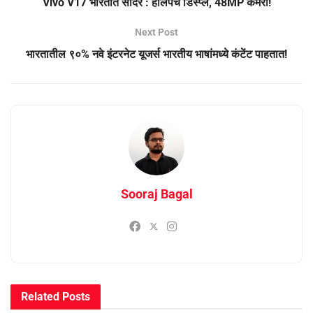
Vivo V17 भारतात सादर : होलपंच डिस्प्ले, 48MP कॅमेरा!
Next Post
भारतातील ९०% नवे इंटरनेट यूजर्स भारतीय भाषांमध्ये कंटेंट पाहतात!
Sooraj Bagal
Related
Posts