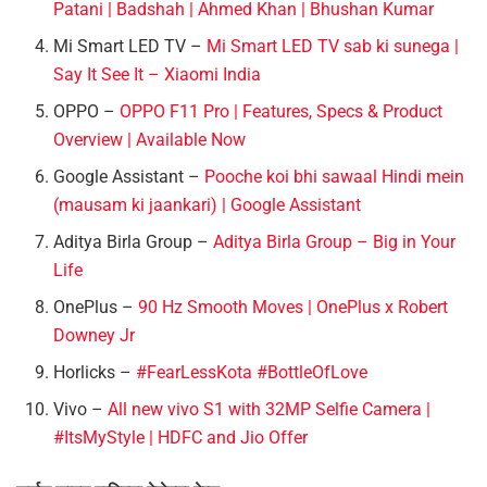
Patani | Badshah | Ahmed Khan | Bhushan Kumar
Mi Smart LED TV –
Mi Smart LED TV sab ki sunega |
Say It See It – Xiaomi India
OPPO –
OPPO F11 Pro | Features, Specs & Product
Overview | Available Now
Google Assistant –
Pooche koi bhi sawaal Hindi mein
(mausam ki jaankari) | Google Assistant
Aditya Birla Group –
Aditya Birla Group – Big in Your
Life
OnePlus –
90 Hz Smooth Moves | OnePlus x Robert
Downey Jr
Horlicks –
#FearLessKota #BottleOfLove
Vivo –
All new vivo S1 with 32MP Selfie Camera |
#ItsMyStyle | HDFC and Jio Offer