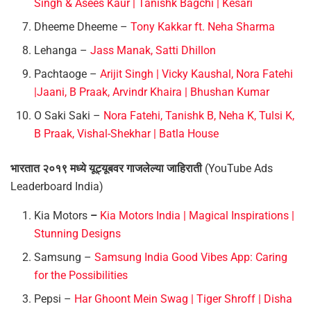
Singh & Asees Kaur | Tanishk Bagchi | Kesari
Dheeme Dheeme –
Tony Kakkar ft. Neha Sharma
Lehanga –
Jass Manak, Satti Dhillon
Pachtaoge –
Arijit Singh | Vicky Kaushal, Nora Fatehi
|Jaani, B Praak, Arvindr Khaira | Bhushan Kumar
O Saki Saki –
Nora Fatehi, Tanishk B, Neha K, Tulsi K,
B Praak, Vishal-Shekhar | Batla House
भारतात २०१९ मध्ये यूट्यूबवर गाजलेल्या जाहिराती
(YouTube Ads
Leaderboard India)
Kia Motors
–
Kia Motors India | Magical Inspirations |
Stunning Designs
Samsung –
Samsung India Good Vibes App: Caring
for the Possibilities
Pepsi –
Har Ghoont Mein Swag | Tiger Shroff | Disha