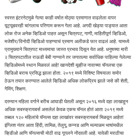
स्वस्त इंटरनेटमुळे गेल्या काही वर्षात मोठ्या प्रमाणात वाढलेला वापर
यूट्यूबवरही चांगलाच परिणाम करून गेला आहे. अगदी खेड्या पाड्यात आता
लोक रोज अनेक व्हिडिओ पाहत असून चित्रपट, गाणी, माहितीपूर्ण व्हिडिओ,
मजेशीर/विनोदी व्हिडिओ पाहण्याचं प्रमाण अलीकडे फार वाढलं आहे. यामध्ये
प्रामुख्याने चित्रपट माध्यमाचा जास्त प्रभाव दिसून येत आहे. धनुषच्या मारी
२ चित्रपटातील राऊडी बेबी गाण्याने तर जगातल्या सर्वाधिक पाहिल्या गेलेल्या
व्हिडिओमध्ये स्थान मिळवलं आहे! खानदेशी मूव्हीज नावाच्या चॅनलचा एक
व्हिडिओ बराच प्रसिद्ध झाला होता. २०१९ मध्ये विशिष्ट विषयाला समोर
ठेऊन तयार करण्यात आलेले व्हिडिओ अधिक लोकप्रिय झाले जसे की शेती,
गेमिंग, शिक्षण.
दरम्यान महिला वर्गाने बरीच आघाडी घेतली असून २०१६ मध्ये दहा लाखाहून
अधिक सबस्क्रायबर्स असलेलं केवळ एकच चॅनल होतं आता २०१९ मध्ये
तब्बल १२० महिलांचे चॅनल्स दहा लाखांवर सबस्क्रायबर्स मिळवून आहेत!
इंग्लिश नंतर आता हिंदी, तामिळ, तेलुगू, कन्नड आणि मल्याळम भाषांमधील
व्हिडीओ आणि चॅनल्सची मोठी वाढ गूगलने नोंदवली आहे. यावेळी मराठीचा