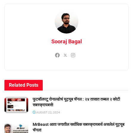
Sooraj Bagal
Related
Posts
फुटबॉलपटू रोनाल्डोचं यूट्यूब चॅनल : २४ तासात तब्बल २ कोटी
सबस्क्रायबर्स!
AUGUST 22, 2024
MrBeast आता जगातील सर्वाधिक सबस्क्रायबर्स असलेलं यूट्यूब
चॅनल!