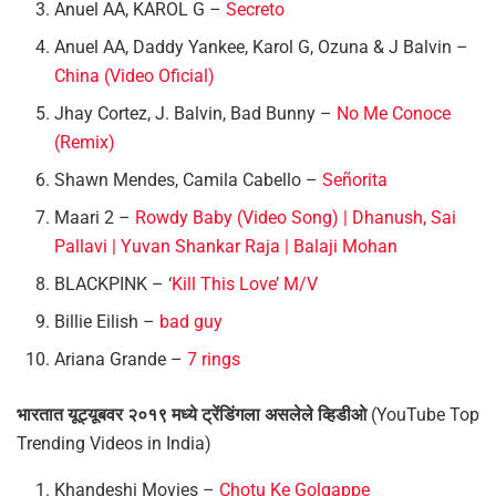
Anuel AA, KAROL G –
Secreto
Anuel AA, Daddy Yankee, Karol G, Ozuna & J Balvin –
China (Video Oficial)
Jhay Cortez, J. Balvin, Bad Bunny –
No Me Conoce
(Remix)
Shawn Mendes, Camila Cabello –
Señorita
Maari 2 –
Rowdy Baby (Video Song) | Dhanush, Sai
Pallavi | Yuvan Shankar Raja | Balaji Mohan
BLACKPINK – ‘
Kill This Love’ M/V
Billie Eilish –
bad guy
Ariana Grande –
7 rings
भारतात यूट्यूबवर २०१९ मध्ये ट्रेंडिंगला असलेले व्हिडीओ
(YouTube Top
Trending Videos in India)
Khandeshi Movies –
Chotu Ke Golgappe