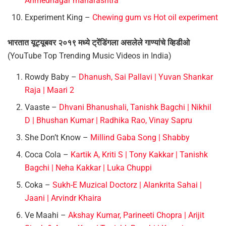
Ahmednagar maharashtra
Experiment King –
Chewing gum vs Hot oil experiment
भारतात यूट्यूबवर २०१९ मध्ये ट्रेंडिंगला असलेले गाण्यांचे व्हिडीओ
(YouTube Top Trending Music Videos in India)
Rowdy Baby –
Dhanush, Sai Pallavi | Yuvan Shankar
Raja | Maari 2
Vaaste –
Dhvani Bhanushali, Tanishk Bagchi | Nikhil
D | Bhushan Kumar | Radhika Rao, Vinay Sapru
She Don’t Know –
Millind Gaba Song | Shabby
Coca Cola –
Kartik A, Kriti S | Tony Kakkar | Tanishk
Bagchi | Neha Kakkar | Luka Chuppi
Coka –
Sukh-E Muzical Doctorz | Alankrita Sahai |
Jaani | Arvindr Khaira
Ve Maahi –
Akshay Kumar, Parineeti Chopra | Arijit