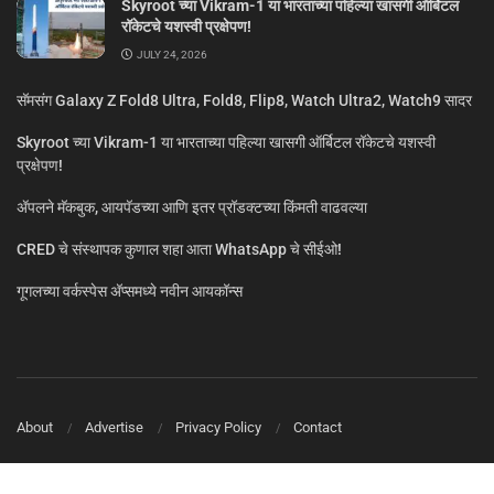
Skyroot च्या Vikram-1 या भारताच्या पहिल्या खासगी ऑर्बिटल
रॉकेटचे यशस्वी प्रक्षेपण!
JULY 24, 2026
सॅमसंग Galaxy Z Fold8 Ultra, Fold8, Flip8, Watch Ultra2, Watch9 सादर
Skyroot च्या Vikram-1 या भारताच्या पहिल्या खासगी ऑर्बिटल रॉकेटचे यशस्वी
प्रक्षेपण!
ॲपलने मॅकबुक, आयपॅडच्या आणि इतर प्रॉडक्टच्या किंमती वाढवल्या
CRED चे संस्थापक कुणाल शहा आता WhatsApp चे सीईओ!
गूगलच्या वर्कस्पेस अ‍ॅप्समध्ये नवीन आयकॉन्स
About
Advertise
Privacy Policy
Contact
© MarathiTech 2024
A Product by BagalTech