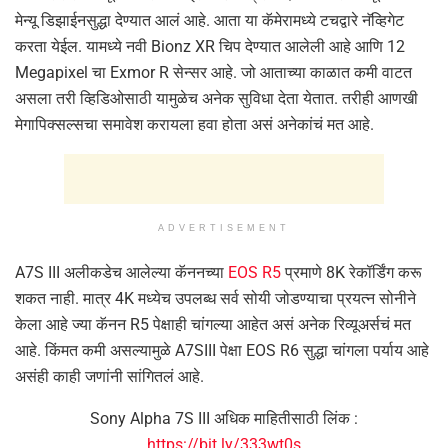
मेन्यू डिझाईनसुद्धा देण्यात आलं आहे. आता या कॅमेरामध्ये टचद्वारे नॅव्हिगेट
करता येईल. यामध्ये नवी Bionz XR चिप देण्यात आलेली आहे आणि 12
Megapixel चा Exmor R सेन्सर आहे. जो आताच्या काळात कमी वाटत
असला तरी व्हिडिओसाठी यामुळेच अनेक सुविधा देता येतात. तरीही आणखी
मेगापिक्सल्सचा समावेश करायला हवा होता असं अनेकांचं मत आहे.
ADVERTISEMENT
A7S III अलीकडेच आलेल्या कॅननच्या
EOS R5
प्रमाणे 8K रेकॉर्डिंग करू
शकत नाही. मात्र 4K मध्येच उपलब्ध सर्व सोयी जोडण्याचा प्रयत्न सोनीने
केला आहे ज्या कॅनन R5 पेक्षाही चांगल्या आहेत असं अनेक रिव्यूअर्सचं मत
आहे. किंमत कमी असल्यामुळे A7SIII पेक्षा EOS R6 सुद्धा चांगला पर्याय आहे
असंही काही जणांनी सांगितलं आहे.
Sony Alpha 7S III अधिक माहितीसाठी लिंक :
https://bit.ly/333wt0s