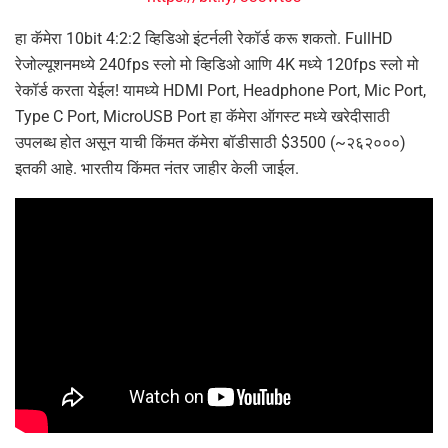
हा कॅमेरा 10bit 4:2:2 व्हिडिओ इंटर्नली रेकॉर्ड करू शकतो. FullHD
रेजोल्यूशनमध्ये 240fps स्लो मो व्हिडिओ आणि 4K मध्ये 120fps स्लो मो
रेकॉर्ड करता येईल! यामध्ये HDMI Port, Headphone Port, Mic Port,
Type C Port, MicroUSB Port हा कॅमेरा ऑगस्ट मध्ये खरेदीसाठी
उपलब्ध होत असून याची किंमत कॅमेरा बॉडीसाठी $3500 (~२६२०००)
इतकी आहे. भारतीय किंमत नंतर जाहीर केली जाईल.