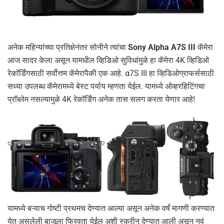
अनेक महिन्यांच्या प्रतिक्षेनंतर सोनीने त्यांचा
Sony Alpha A7S III
कॅमेरा
आज सादर केला असून यामधील व्हिडिओ सुविधांमुळे हा कॅमेरा 4K व्हिडिओ
रेकॉर्डिंगसाठी सर्वोत्तम कॅमेरापैकी एक आहे. α7S III हा व्हिडिओग्राफर्ससाठी
सध्या उपलब्ध कॅमेरामध्ये बेस्ट पर्याय म्हणता येईल. यामध्ये ओव्हरहिटिंगचा
प्रॉब्लेम नसल्यामुळे 4K रेकॉर्डिंग अनेक तास सलग करता येणार आहे!
यामध्ये बऱ्याच गोष्टी प्रथमच देण्यात आल्या असून अनेक वर्षं मागणी करण्यात
येत असलेली बाजूला फिरवता येईल अशी स्क्रीन देण्यात आली असून नवं