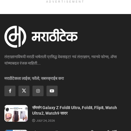
ADVERTISEMENT
तंत्रज्ञानाविषयी मराठी भाषेतली प्रसिद्ध वेबसाइट! नवं तंत्रज्ञान, नवनवे फोन्स, ॲप्स
यांच्याबद्दल रंजक माहिती...
मराठीटेकला लाईक, फॉलो, सबस्क्राईब करा
सॅमसंग Galaxy Z Fold8 Ultra, Fold8, Flip8, Watch
Ultra2, Watch9 सादर
JULY 24, 2026