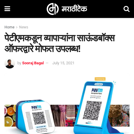
Home
News
पेटीएमकडून व्‍यापाऱ्यांना साऊंडबॉक्‍स
ऑफरद्वारे मोफत उपलब्‍ध!
by
Sooraj Bagal
July 15, 2021