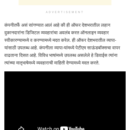
ADVERTISEMENT
कंपनीतर्फे असं सांगण्यात आलं आहे की ही ऑफर देशभरातील लहान
दुकानदारांना डिजिटल व्‍यवहारांचा अवलंब करत ऑनलाइन व्‍यवहार
स्‍वीकारण्‍यामध्‍ये व करण्‍यामध्‍ये मदत करेल. ही ऑफर देशभरातील व्‍यापा-
यांसाठी उपलब्‍ध आहे. कंपनीला व्‍यापा-यांमध्‍ये पेटीएम साऊंडबॉक्‍सचा वापर
वाढताना दिसत आहे. विविध भाषांमध्‍ये उपलब्‍ध असलेले हे डिवाईस त्‍यांना
त्‍यांच्‍या मातृभाषेमध्‍ये व्‍यवहाराची माहिती देण्‍यामध्‍ये मदत करते.