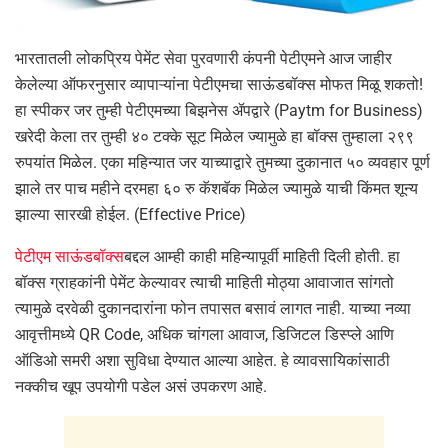
भारतातली लोकप्रिय पेमेंट सेवा पुरवणारी कंपनी पेटीएमने आज जाहीर
केलेल्या ऑफरनुसार व्यापाऱ्यांना पेटीएमचा साऊंडबॉक्स मोफत मिळू शकतो!
हा स्पीकर जर तुम्ही पेटीएमच्या बिझनेस ॲपद्वारे (Paytm for Business)
खरेदी केला तर तुम्ही ४० टक्के सूट मिळेल ज्यामुळे हा बॉक्स तुम्हाला २९९
रुपयांत मिळेल. एका महिन्यात जर याच्याद्वारे तुमच्या दुकानात ५० व्यवहार पूर्ण
झाले तर पाच महीने दरमहा ६० रु कॅशबॅक मिळेल ज्यामुळे याची किंमत शून्य
झाल्या सारखी होईल. (Effective Price)
पेटीएम साऊंडबॉक्स
बद्दल आम्ही काही महिन्यापूर्वी माहिती दिली होती. हा
बॉक्स ग्राहकांनी पेमेंट केल्यावर त्याची माहिती मोठ्या आवाजात सांगतो
त्यामुळे दरवेळी दुकानदारांना फोन तपासत बसावं लागत नाही. याच्या नव्या
आवृत्तीमध्ये QR Code, अधिक चांगला आवाज, डिजिटल डिस्प्ले आणि
ऑडिओ समरी अशा सुविधा देण्यात आल्या आहेत. हे व्यावसायिकांसाठी
नक्कीच खूप उपयोगी पडेल असं उपकरण आहे.