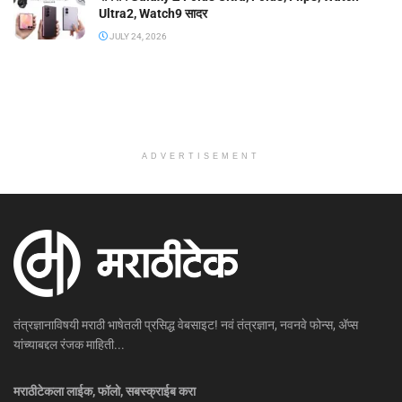
Ultra2, Watch9 सादर
JULY 24, 2026
ADVERTISEMENT
तंत्रज्ञानाविषयी मराठी भाषेतली प्रसिद्ध वेबसाइट! नवं तंत्रज्ञान, नवनवे फोन्स, ॲप्स
यांच्याबद्दल रंजक माहिती...
मराठीटेकला लाईक, फॉलो, सबस्क्राईब करा