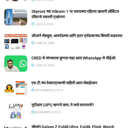
Skyroot च्या Vikram-1 या भारताच्या पहिल्या खासगी ऑर्बिटल
रॉकेटचे यशस्वी प्रक्षेपण!
JULY 24, 2026
ॲपलने मॅकबुक, आयपॅडच्या आणि इतर प्रॉडक्टच्या किंमती वाढवल्या
JUNE 25, 2026
CRED चे संस्थापक कुणाल शहा आता WhatsApp चे सीईओ!
JUNE 25, 2026
एस.टी.च्या वेळापत्रकाची माहिती आता मोबाईलवर
SEPTEMBER 25, 2012
यूपीआय (UPI) म्हणजे काय, ते कसे वापरायचे?
NOVEMBER 4, 2016
सॅमसंग Galaxy Z Fold8 Ultra, Fold8, Flip8, Watch