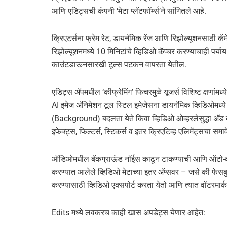
आणि एडिट्सची कंपनी ‘मेटा प्लॅटफॉर्म्स’ने सांगितले आहे.
क्रिएटर्सना फ्रेम रेट, डायनॅमिक रेंज आणि रिझोल्यूशनसाठी कॅमे
रिझोल्यूशनमध्ये 10 मिनिटांचे व्हिडिओ कॅप्चर करण्याचाही पर्
काउंटडाऊनसारखी टूल्स पटकन वापरता येतील.
एडिट्स अ‍ॅपमधील ‘कीफ्रेमिंग’ फिचरमुळे यूजर्स विशिष्ट क्षणां
AI इमेज अ‍ॅनिमेशन टूल स्टिल इमेजेसना डायनॅमिक व्हिडिओमध्ये 
(Background) बदलता येते किंवा व्हिडिओ ओव्हरलेसुद्धा अ‍ॅड 
इफेक्ट्स, फिल्टर्स, स्टिकर्स व इतर क्रिएटिव्ह एलिमेंट्सचा समा
ऑडिओमधील बॅकग्राऊंड नॉईस काढून टाकण्याची आणि ऑटो-कस्
करण्यात आलेले व्हिडिओ मेटाच्या इतर अ‍ॅप्सवर – जसे की फेस
करण्यासाठी व्हिडिओ एक्सपोर्ट करता येतो आणि त्यात वॉटरमार्
Edits मध्ये लवकरच काही खास अपडेट्स येणार आहेत: