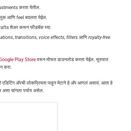
djustments करता येतील.
 लुक आणि feel बदलता येईल.
त drafts शेअर करून फीडबॅक घ्या.
mations
,
transitions
,
voice effects
,
filters
आणि
royalty-free
Google Play Store
वरून मोफत डाउनलोड करता येईल. सुरुवात
इन करा.
ओ एडिटिंग अ‍ॅपची लोकप्रियता पाहून मेटाने हे अ‍ॅप आणलं असावं. आता हे
ल असा चांगला पर्याय असेल.