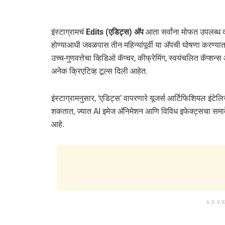
इंस्टाग्रामचं
Edits (एडिट्स) अ‍ॅप
आता सर्वांना मोफत उपलब्ध कर
होण्याआधी जवळपास तीन महिन्यांपूर्वी या अ‍ॅपची घोषणा करण्
उच्च-गुणवत्तेचा व्हिडिओ कॅप्चर, कीफ्रेमिंग, स्वयंचलित कॅप्शन्
अनेक क्रिएटिव्ह टूल्स दिली आहेत.
इंस्टाग्रामनुसार, ‘एडिट्स’ वापरणारे यूजर्स आर्टिफिशियल इंट
शकतात, ज्यात AI इमेज अ‍ॅनिमेशन आणि विविध इफेक्ट्सचा समाव
आहे.
ADV