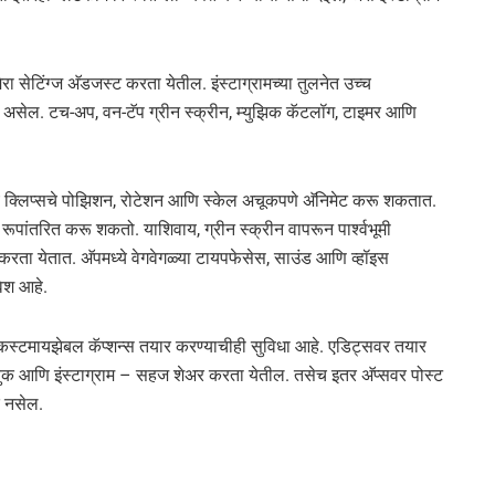
रा सेटिंग्ज अ‍ॅडजस्ट करता येतील. इंस्टाग्रामच्या तुलनेत उच्च
याय असेल. टच-अप, वन-टॅप ग्रीन स्क्रीन, म्युझिक कॅटलॉग, टाइमर आणि
मध्ये क्लिप्सचे पोझिशन, रोटेशन आणि स्केल अचूकपणे अ‍ॅनिमेट करू शकतात.
रूपांतरित करू शकतो. याशिवाय, ग्रीन स्क्रीन वापरून पार्श्वभूमी
करता येतात. अ‍ॅपमध्ये वेगवेगळ्या टायपफेसेस, साउंड आणि व्हॉइस
वेश आहे.
टमायझेबल कॅप्शन्स तयार करण्याचीही सुविधा आहे. एडिट्सवर तयार
बुक आणि इंस्टाग्राम – सहज शेअर करता येतील. तसेच इतर अ‍ॅप्सवर पोस्ट
क नसेल.