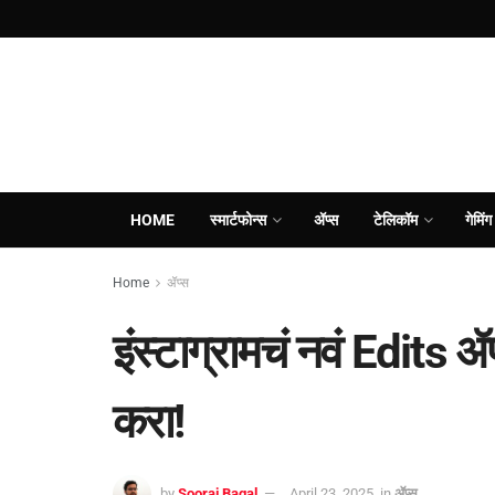
HOME
स्मार्टफोन्स
ॲप्स
टेलिकॉम
गेमिंग
Home
ॲप्स
इंस्टाग्रामचं नवं Edits
करा!
by
Sooraj Bagal
April 23, 2025
in
ॲप्स