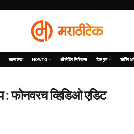
खास लेख
HOWTO
ऑपरेटिंग सिस्टिम्स
टेक गुरु
शॉपिंग ऑ
 ॲप : फोनवरच व्हिडिओ एडिट