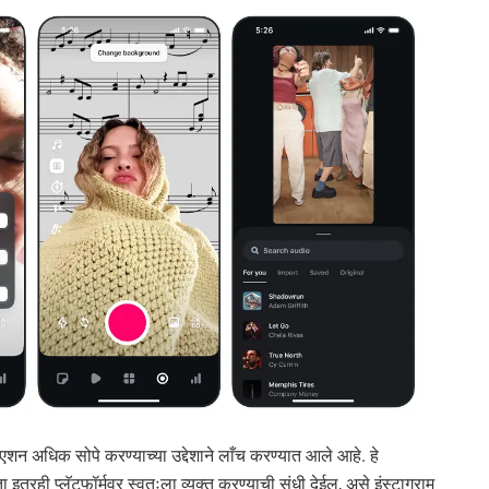
्रिएशन अधिक सोपे करण्याच्या उद्देशाने लाँच करण्यात आले आहे. हे
ा इतरही प्लॅटफॉर्मवर स्वतःला व्यक्त करण्याची संधी देईल, असे इंस्टाग्राम