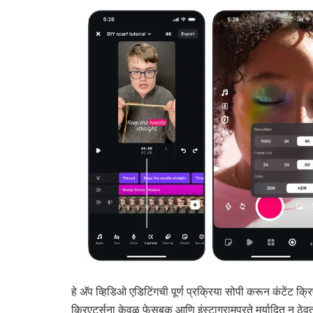
हे अ‍ॅप व्हिडिओ एडिटिंगची पूर्ण प्रक्रिया सोपी करून कंटेंट क
क्रिएटर्सना केवळ फेसबुक आणि इंस्टाग्रामपुरते मर्यादित न ठेवत