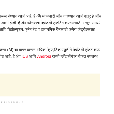
ून देण्यात आलं आहे. हे अ‍ॅप मंगळवारी लाँच करण्यात आलं मात्र हे लाँच
यात आली होती. हे ॲप फोनवरच व्हिडिओ एडिटिंग करण्यासाठी असून यामध्ये
स आणि रिझोल्यूशन, फ्रेम रेट व डायनॅमिक रेंजसाठी कॅमेरा कंट्रोल्ससह
ेलिजन्स (AI) चा वापर करून अधिक क्रिएटिव्ह पद्धतीने व्हिडिओ एडिट करू
ेश आहे. हे अ‍ॅप
iOS
आणि
Android
दोन्ही प्लॅटफॉर्मवर मोफत उपलब्ध
ERTISEMENT