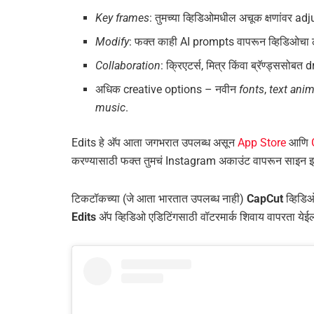
Key frames
: तुमच्या व्हिडिओमधील अचूक क्षणांवर a
Modify
: फक्त काही AI prompts वापरून व्हिडिओचा
Collaboration
: क्रिएटर्स, मित्र किंवा ब्रॅण्ड्ससोब
अधिक creative options – नवीन
fonts
,
text ani
music
.
Edits हे अ‍ॅप आता जगभरात उपलब्ध असून
App Store
आणि
करण्यासाठी फक्त तुमचं Instagram अकाउंट वापरून साइन 
टिकटॉकच्या (जे आता भारतात उपलब्ध नाही)
CapCut
व्हिडि
Edits
अ‍ॅप व्हिडिओ एडिटिंगसाठी वॉटरमार्क शिवाय वापरता येई