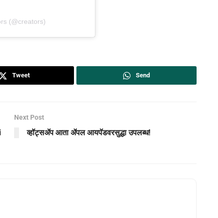
rs (@creators)
Tweet
Send
Next Post
i
व्हॉट्सॲप आता ॲपल आयपॅडवरसुद्धा उपलब्ध!