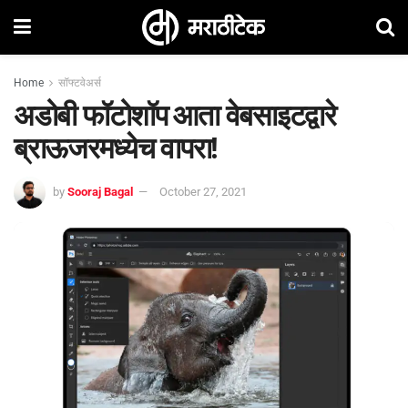
Home
सॉफ्टवेअर्स
अडोबी फॉटोशॉप आता वेबसाइटद्वारे
ब्राऊजरमध्येच वापरा!
by
Sooraj Bagal
October 27, 2021