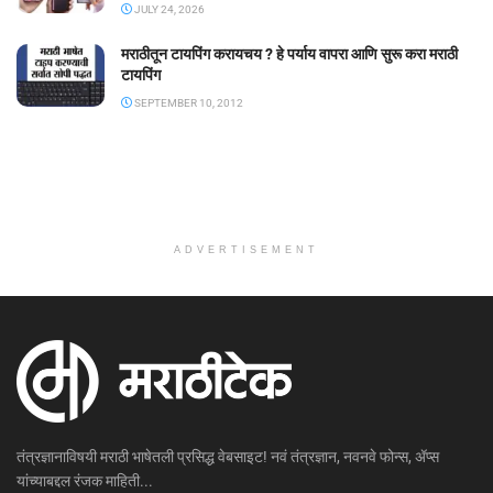
JULY 24, 2026
मराठीतून टायपिंग करायचय ? हे पर्याय वापरा आणि सुरू करा मराठी
टायपिंग
SEPTEMBER 10, 2012
ADVERTISEMENT
तंत्रज्ञानाविषयी मराठी भाषेतली प्रसिद्ध वेबसाइट! नवं तंत्रज्ञान, नवनवे फोन्स, ॲप्स
यांच्याबद्दल रंजक माहिती...