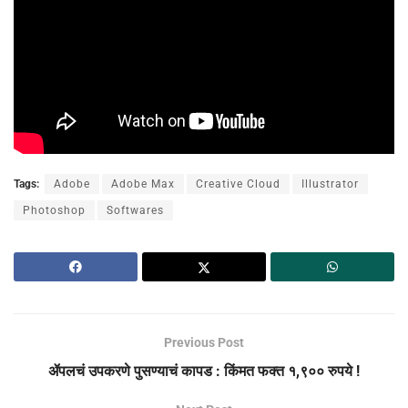
Tags:
Adobe
Adobe Max
Creative Cloud
Illustrator
Photoshop
Softwares
Previous Post
ॲपलचं उपकरणे पुसण्याचं कापड : किंमत फक्त १,९०० रुपये !