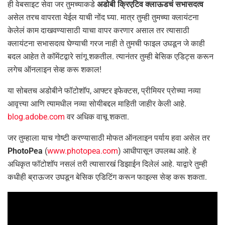
ही वेबसाइट सेवा जर तुमच्याकडे
अडोबी क्रिएटिव क्लाऊडचं सभासदत्व
असेल तरच वापरता येईल याची नोंद घ्या. मात्र तुम्ही तुमच्या क्लायंटना
केलेलं काम दाखवण्यासाठी याचा वापर करणार असाल तर त्यासाठी
क्लायंटना सभासदत्व घेण्याची गरज नाही ते तुमची फाइल उघडून जे काही
बदल आहेत ते कॉमेंटद्वारे सांगू शकतील. त्यानंतर तुम्ही बेसिक एडिट्स करून
लगेच ऑनलाइन सेव्ह करू शकाल!
या सोबतच अडोबीने फॉटोशॉप, आफ्टर इफेक्टस, प्रीमियर प्रोच्या नव्या
आवृत्त्या आणि त्यामधील नव्या सोयीबद्दल माहिती जाहीर केली आहे.
blog.adobe.com
वर अधिक वाचू शकता.
जर तुम्हाला याच गोष्टी करण्यासाठी मोफत ऑनलाइन पर्याय हवा असेल तर
PhotoPea
(
www.photopea.com
) आधीपासून उपलब्ध आहे. हे
अधिकृत फॉटोशॉप नसलं तरी त्यासारखं डिझाईन दिलेलं आहे. याद्वारे तुम्ही
कधीही ब्राऊजर उघडून बेसिक एडिटिंग करून फाइल्स सेव्ह करू शकता.