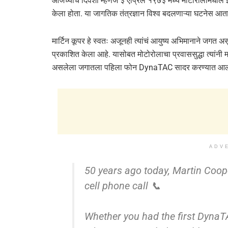
आजच्याच दिवशी म्हणजे ३ एप्रिल १९७३ मध्ये मोटोरोलामधील 
केला होता. या जागतिक तंत्रज्ञान विश्व बदलणाऱ्या घटनेस आता ५
मार्टिन कूपर हे स्वतः अजूनही त्यांचं आयुष्य अभिमानाने जगत 
प्रकाशित केला आहे. यासोबत मोटोरोलाचा प्रवाससुद्धा त्यांनी
असलेला जगातला पहिला फोन DynaTAC सादर करण्यात आला
ADV
50 years ago today, Martin Coope
cell phone call 📞
Whether you had the first DynaTA