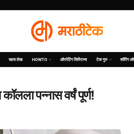
खास लेख
HOWTO
ऑपरेटिंग सिस्टिम्स
टेक गुरु
शॉपिंग ऑ
ॉलला पन्नास वर्षं पूर्ण!