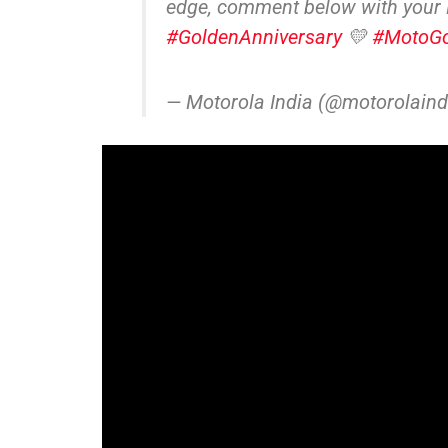
edge, comment below with your 
#GoldenAnniversary
💛
#MotoG
— Motorola India (@motorolaind