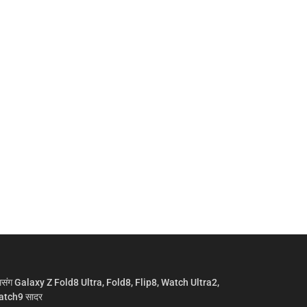
मसंग Galaxy Z Fold8 Ultra, Fold8, Flip8, Watch Ultra2,
tch9 सादर