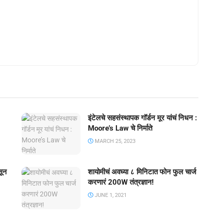
इंटेलचे सहसंस्थापक गॉर्डन मूर यांचं निधन :
Moore’s Law चे निर्माते
MARCH 25, 2023
सून
शायोमीचं अवघ्या ८ मिनिटात फोन फुल चार्ज
करणारं 200W तंत्रज्ञान!
JUNE 1, 2021