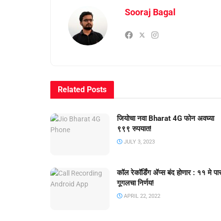
Sooraj Bagal
Related
Posts
जियोचा नवा Bharat 4G फोन अवघ्या
९९९ रुपयात!
JULY 3, 2023
कॉल रेकॉर्डिंग ॲप्स बंद होणार : ११ मे पा
गूगलचा निर्णय!
APRIL 22, 2022