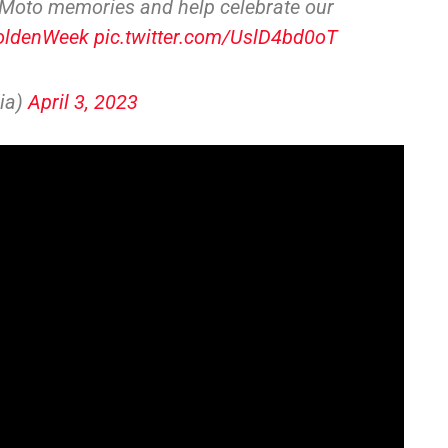
Moto memories and help celebrate our
oldenWeek
pic.twitter.com/UslD4bd0oT
ia)
April 3, 2023