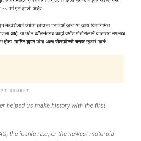
इंजिनियर मार्टिन कूपर यांनी जगातला पहिला सेलफोन (वायरलेस) कॉल
० वर्षं पूर्ण झाली आहेत.
असून मोटोरोलाने त्यांचा छोटासा व्हिडिओ आज या खास दिनानिमित्त
 मांडला आहे. या फोन कॉलनंतरच काही वर्षांत मोटोरोलाने बाजारात उपलब्ध
 होता.
मार्टिन कूपर
यांना आता
सेलफोनचे जनक
म्हटलं जातं!
ERTISEMENT
r helped us make history with the first
C, the iconic razr, or the newest motorola