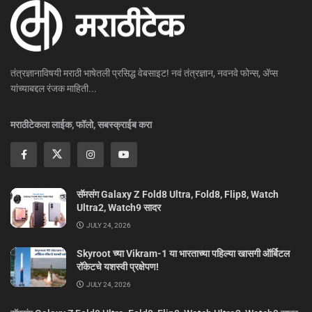
तंत्रज्ञानाविषयी मराठी भाषेतली प्रसिद्ध वेबसाइट! नवं तंत्रज्ञान, नवनवे फोन्स, ॲप्स
यांच्याबद्दल रंजक माहिती...
मराठीटेकला लाईक, फॉलो, सबस्क्राईब करा
सॅमसंग Galaxy Z Fold8 Ultra, Fold8, Flip8, Watch
Ultra2, Watch9 सादर
JULY 24, 2026
Skyroot च्या Vikram-1 या भारताच्या पहिल्या खासगी ऑर्बिटल
रॉकेटचे यशस्वी प्रक्षेपण!
JULY 24, 2026