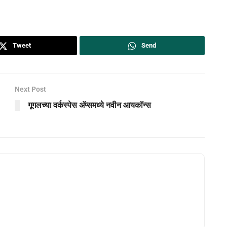
Tweet
Send
Next Post
गूगलच्या वर्कस्पेस अ‍ॅप्समध्ये नवीन आयकॉन्स