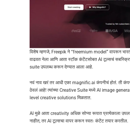
विशेष म्हणजे, Freepik ने “freemium model” वापरून भारतीय
वाढवत नेला आणि आता स्टॉक कंटेंटसोबत AI टूल्सचं सबस्क्रिप्श
suite उपलब्ध करून देण्यात आला आहे.
नवं नाव खरं तर आधी एका magnific.ai कंपनीचं होतं. ती कं
ठेवलं आहे! त्यांच्या Creative Suite मध्ये AI image gen
level creative solutions मिळतात.
AI मुळे आता creativity अधिक सोप्या रूपात प्रत्येकाला उप
नाहीत, तर AI टूल्सचा वापर करून स्वतः कंटेंट तयार करतील.