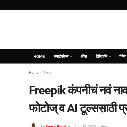
HOME
स्मार्टफोन्स
ॲप्स
टेलिकॉम
गेमिंग
Home
News
Freepik कंपनीचं नवं ना
फोटोज् व AI टूल्ससाठी प्र
by
Sooraj Bagal
April 29, 2026
in
News