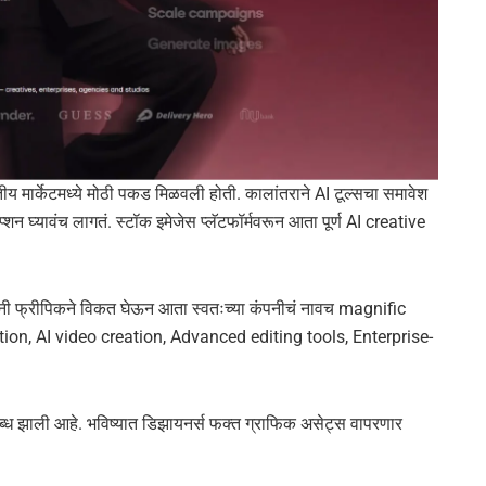
 मार्केटमध्ये मोठी पकड मिळवली होती. कालांतराने AI टूल्सचा समावेश
न घ्यावंच लागतं. स्टॉक इमेजेस प्लॅटफॉर्मवरून आता पूर्ण AI creative
पनी फ्रीपिकने विकत घेऊन आता स्वतःच्या कंपनीचं नावच magnific
eration, AI video creation, Advanced editing tools, Enterprise-
लब्ध झाली आहे. भविष्यात डिझायनर्स फक्त ग्राफिक असेट्स वापरणार