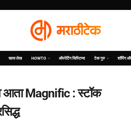
खास लेख
HOWTO
ऑपरेटिंग सिस्टिम्स
टेक गुरु
शॉपिंग ऑ
व आता Magnific : स्टॉक
सिद्ध