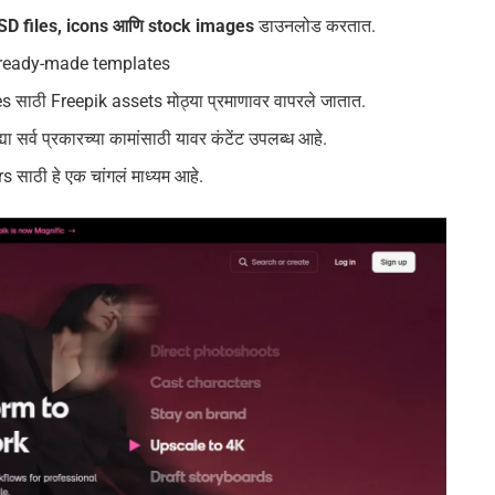
PSD files, icons आणि stock images
डाउनलोड करतात.
 ready-made templates
ाठी Freepik assets मोठ्या प्रमाणावर वापरले जातात.
ह्या सर्व प्रकारच्या कामांसाठी यावर कंटेंट उपलब्ध आहे.
साठी हे एक चांगलं माध्यम आहे.