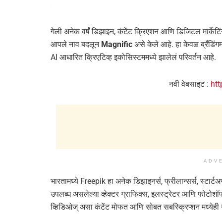
गेली अनेक वर्षं डिझाइन, कंटेंट क्रिएशन आणि डिजिटल मार्केटिंग क
आपले नाव बदलून
Magnific
असे केले आहे. हा केवळ ब्रँडिं
AI आधारित क्रिएटिव्ह इकोसिस्टममध्ये झालेलं परिवर्तन आहे.
नवी वेबसाइट :
ht
ADV
भारतामध्ये Freepik हा अनेक डिझाइनर्स, फ्रीलान्सर्स, स्टार्
उपलब्ध असलेल्या व्हेक्टर ग्राफिक्स, इलस्ट्रेटर आणि फोटोशॉप फ
व्हिडिओज् असा कंटेंट मोफत आणि सोबत सबस्क्रिप्शन मध्येही