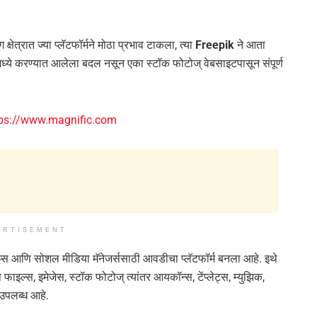
्षेत्रात ज्या प्लॅटफॉर्मने मोठा प्रभाव टाकला, त्या
Freepik
ने आता
गमध्ये करण्यात आलेला बदल नसून एका स्टॉक फोटोज् वेबसाइटपासून संपूर्ण
tps://www.magnific.com
ERTISEMENT
टअप्स आणि सोशल मीडिया मॅनेजर्ससाठी आवडीचा प्लॅटफॉर्म बनला आहे. इथे
ाइल्स, इमेजेस, स्टॉक फोटोज् त्यांतर आयकॉन्स, टेंप्लेट्स, म्युझिक,
 उपलब्ध आहे.