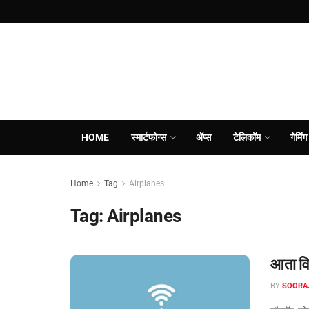
HOME
स्मार्टफोन्स
ॲप्स
टेलिकॉम
गेमिंग
Home
Tag
Airplanes
Tag:
Airplanes
आता विम
BY
SOORA