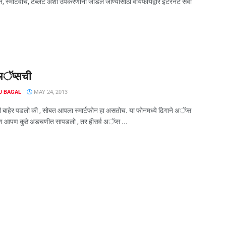
, स्मार्टवॉच, टॅब्लेट अशा उपकरणांना जोडलं जाण्यासाठी वायफायद्वारे इंटरनेट सेवा
अॅप्सची
J BAGAL
MAY 24, 2013
 बाहेर पडलो की , सोबत आपला स्मार्टफोन हा असतोच. या फोनमध्ये ढिगाने अॅप्स
 आपण कुठे अडचणीत सापडलो , तर हीसर्व अॅप्स ...