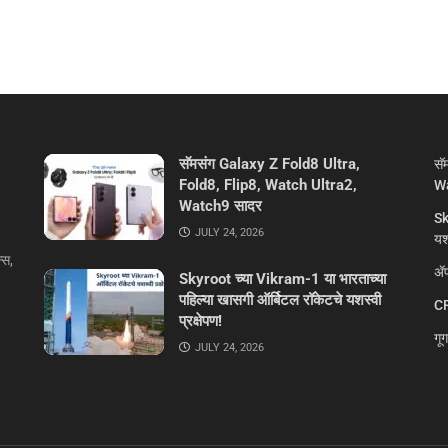
सॅमसंग Galaxy Z Fold8 Ultra,
सॅ
Fold8, Flip8, Watch Ultra2,
Wa
Watch9 सादर
Sk
JULY 24, 2026
यशस
्स,
ॲप
Skyroot च्या Vikram-1 या भारताच्या
पहिल्या खासगी ऑर्बिटल रॉकेटचे यशस्वी
CR
प्रक्षेपण!
गू
JULY 24, 2026