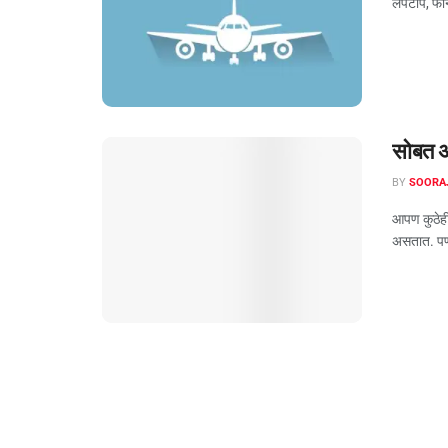
लॅपटॉप, फोन
सोबत 
BY
SOORA
आपण कुठेही
असतात. पण