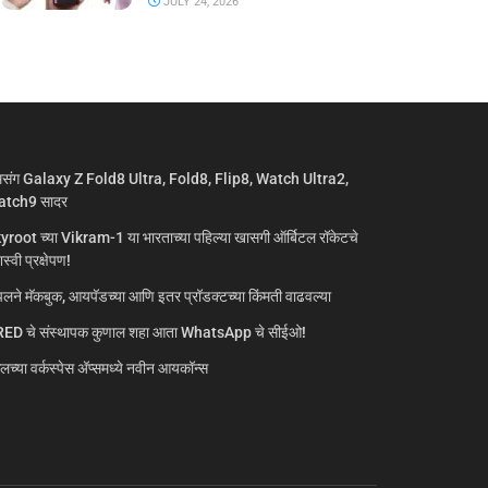
JULY 24, 2026
मसंग Galaxy Z Fold8 Ultra, Fold8, Flip8, Watch Ultra2,
tch9 सादर
yroot च्या Vikram-1 या भारताच्या पहिल्या खासगी ऑर्बिटल रॉकेटचे
्वी प्रक्षेपण!
लने मॅकबुक, आयपॅडच्या आणि इतर प्रॉडक्टच्या किंमती वाढवल्या
ED चे संस्थापक कुणाल शहा आता WhatsApp चे सीईओ!
गलच्या वर्कस्पेस अ‍ॅप्समध्ये नवीन आयकॉन्स