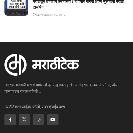
मराठीतून टायपिंग करायचय ? हे पर्याय वापरा आणि सुरू करा मराठी
टायपिंग
SEPTEMBER 10, 2012
तंत्रज्ञानाविषयी मराठी भाषेतली प्रसिद्ध वेबसाइट! नवं तंत्रज्ञान, नवनवे फोन्स, ॲप्स
यांच्याबद्दल रंजक माहिती...
मराठीटेकला लाईक, फॉलो, सबस्क्राईब करा