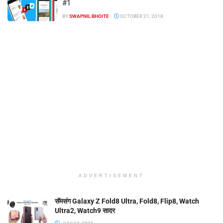
#1
BY
SWAPNIL BHOITE
OCTOBER 21, 2018
ADVERTISEMENT
सॅमसंग Galaxy Z Fold8 Ultra, Fold8, Flip8, Watch
Ultra2, Watch9 सादर