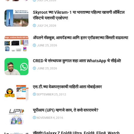
JULY 24, 2026
Skyroot च्या Vikram-1 या भारताच्या पहिल्या खासगी ऑर्बिटल
रॉकेटचे यशस्वी प्रक्षेपण!
JULY 24, 2026
ॲपलने मॅकबुक, आयपॅडच्या आणि इतर प्रॉडक्टच्या किंमती वाढवल्या
JUNE 25, 2026
CRED चे संस्थापक कुणाल शहा आता WhatsApp चे सीईओ!
JUNE 25, 2026
एस.टी.च्या वेळापत्रकाची माहिती आता मोबाईलवर
SEPTEMBER 25, 2012
यूपीआय (UPI) म्हणजे काय, ते कसे वापरायचे?
NOVEMBER 4, 2016
सॅमसंग Galaxy Z Fold8 Ultra, Fold8, Flip8, Watch