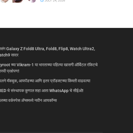
JULY 24, 2026
मसंग Galaxy Z Fold8 Ultra, Fold8, Flip8, Watch Ultra2,
tch9 सादर
yroot च्या Vikram-1 या भारताच्या पहिल्या खासगी ऑर्बिटल रॉकेटचे
्वी प्रक्षेपण!
लने मॅकबुक, आयपॅडच्या आणि इतर प्रॉडक्टच्या किंमती वाढवल्या
ED चे संस्थापक कुणाल शहा आता WhatsApp चे सीईओ!
गलच्या वर्कस्पेस अ‍ॅप्समध्ये नवीन आयकॉन्स