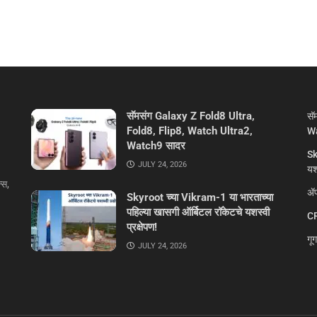
सॅमसंग Galaxy Z Fold8 Ultra,
सॅ
Fold8, Flip8, Watch Ultra2,
Wa
Watch9 सादर
Sk
JULY 24, 2026
यशस
्स,
ॲप
Skyroot च्या Vikram-1 या भारताच्या
पहिल्या खासगी ऑर्बिटल रॉकेटचे यशस्वी
CR
प्रक्षेपण!
गू
JULY 24, 2026