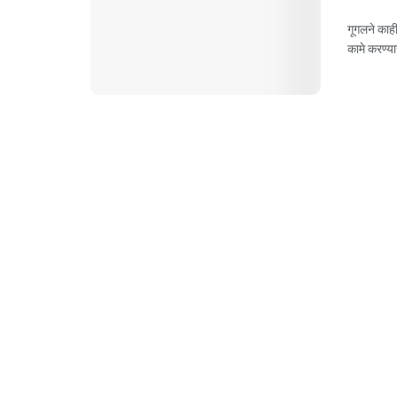
गूगलने काही
कामे करण्या