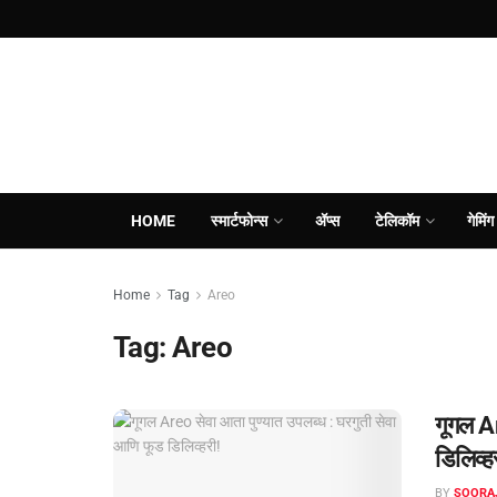
HOME
स्मार्टफोन्स
ॲप्स
टेलिकॉम
गेमिंग
Home
Tag
Areo
Tag:
Areo
गूगल A
डिलिव्ह
BY
SOORA