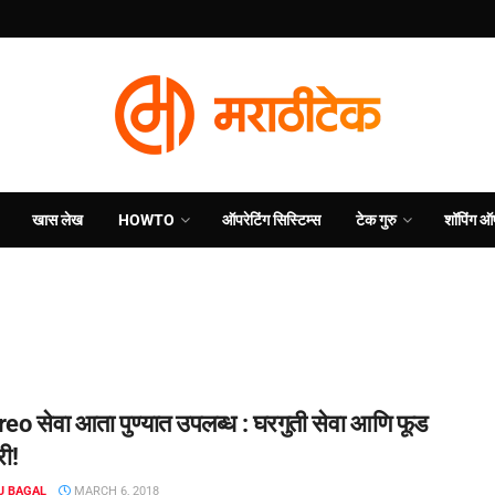
खास लेख
HOWTO
ऑपरेटिंग सिस्टिम्स
टेक गुरु
शॉपिंग ऑ
reo सेवा आता पुण्यात उपलब्ध : घरगुती सेवा आणि फूड
री!
J BAGAL
MARCH 6, 2018