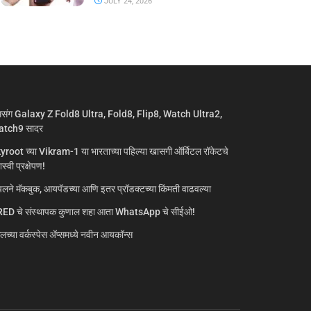
JULY 24, 2026
मसंग Galaxy Z Fold8 Ultra, Fold8, Flip8, Watch Ultra2,
tch9 सादर
yroot च्या Vikram-1 या भारताच्या पहिल्या खासगी ऑर्बिटल रॉकेटचे
्वी प्रक्षेपण!
लने मॅकबुक, आयपॅडच्या आणि इतर प्रॉडक्टच्या किंमती वाढवल्या
ED चे संस्थापक कुणाल शहा आता WhatsApp चे सीईओ!
गलच्या वर्कस्पेस अ‍ॅप्समध्ये नवीन आयकॉन्स