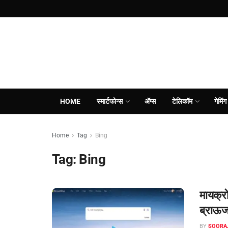
HOME
स्मार्टफोन्स
ॲप्स
टेलिकॉम
गेमिंग
Home
Tag
Bing
Tag:
Bing
मायक्र
ब्राऊजर
BY
SOORA