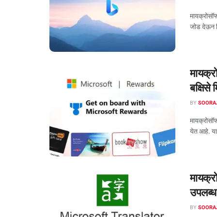
मायक्रोसॉफ्
जोड देऊन वि
मायक्रो
बक्षिसे
BY
SOORA
मायक्रोसॉफ
येत आहे. या 
मायक्र
उपलब्ध
BY
SOORA