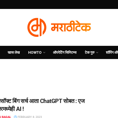
खास लेख
HOWTO
ऑपरेटिंग सिस्टिम्स
टेक गुरु
शॉपिंग ऑ
ोसॉफ्ट बिंग सर्च आता ChatGPT सोबत : एज
मध्येही AI !
J BAGAL
FEBRUARY 8, 2023