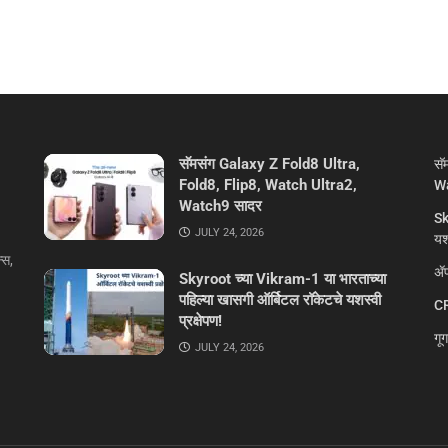
सॅमसंग Galaxy Z Fold8 Ultra,
सॅ
Fold8, Flip8, Watch Ultra2,
Wa
Watch9 सादर
Sk
JULY 24, 2026
यशस
्स,
ॲप
Skyroot च्या Vikram-1 या भारताच्या
पहिल्या खासगी ऑर्बिटल रॉकेटचे यशस्वी
CR
प्रक्षेपण!
गू
JULY 24, 2026