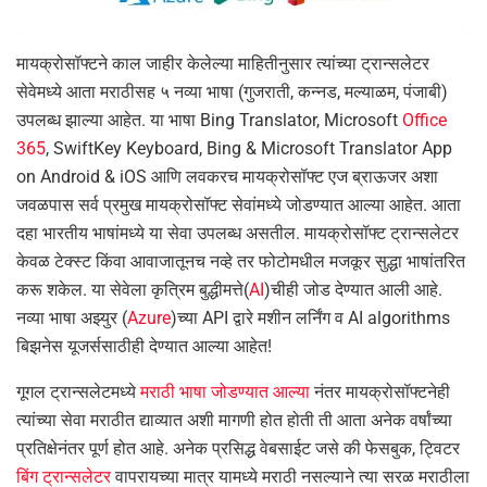
मायक्रोसॉफ्टने काल जाहीर केलेल्या माहितीनुसार त्यांच्या ट्रान्सलेटर
सेवेमध्ये आता मराठीसह ५ नव्या भाषा (गुजराती, कन्नड, मल्याळम, पंजाबी)
उपलब्ध झाल्या आहेत. या भाषा Bing Translator, Microsoft
Office
365
, SwiftKey Keyboard, Bing & Microsoft Translator App
on Android & iOS आणि लवकरच मायक्रोसॉफ्ट एज ब्राऊजर अशा
जवळपास सर्व प्रमुख मायक्रोसॉफ्ट सेवांमध्ये जोडण्यात आल्या आहेत. आता
दहा भारतीय भाषांमध्ये या सेवा उपलब्ध असतील. मायक्रोसॉफ्ट ट्रान्सलेटर
केवळ टेक्स्ट किंवा आवाजातूनच नव्हे तर फोटोमधील मजकूर सुद्धा भाषांतरित
करू शकेल. या सेवेला कृत्रिम बुद्धीमत्ते(
AI
)चीही जोड देण्यात आली आहे.
नव्या भाषा अझ्युर (
Azure
)च्या API द्वारे मशीन लर्निंग व AI algorithms
बिझनेस यूजर्ससाठीही देण्यात आल्या आहेत!
गूगल ट्रान्सलेटमध्ये
मराठी भाषा जोडण्यात आल्या
नंतर मायक्रोसॉफ्टनेही
त्यांच्या सेवा मराठीत द्याव्यात अशी मागणी होत होती ती आता अनेक वर्षांच्या
प्रतिक्षेनंतर पूर्ण होत आहे. अनेक प्रसिद्ध वेबसाईट जसे की फेसबुक, ट्विटर
बिंग ट्रान्सलेटर
वापरायच्या मात्र यामध्ये मराठी नसल्याने त्या सरळ मराठीला