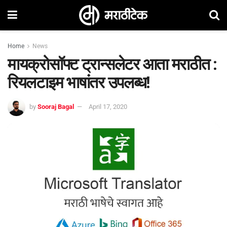
Home
News
मायक्रोसॉफ्ट ट्रान्सलेटर आता मराठीत :
रियलटाइम भाषांतर उपलब्ध!
by
Sooraj Bagal
April 17, 2020