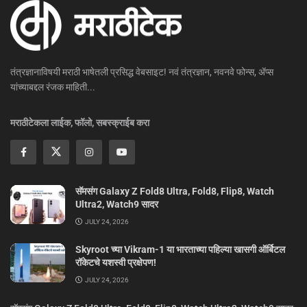
तंत्रज्ञानाविषयी मराठी भाषेतली प्रसिद्ध वेबसाइट! नवं तंत्रज्ञान, नवनवे फोन्स, ॲप्स
यांच्याबद्दल रंजक माहिती...
मराठीटेकला लाईक, फॉलो, सबस्क्राईब करा
सॅमसंग Galaxy Z Fold8 Ultra, Fold8, Flip8, Watch
Ultra2, Watch9 सादर
JULY 24, 2026
Skyroot च्या Vikram-1 या भारताच्या पहिल्या खासगी ऑर्बिटल
रॉकेटचे यशस्वी प्रक्षेपण!
JULY 24, 2026