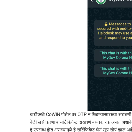
कधीकधी CoWIN पोर्टल वर OTP न मिळण्यासारख्या अडचणी येत 
वेळी लसीकरणाचं सर्टिफिकेट दाखवणं बंधनकारक असतं अशावेळी
हे उपलब्ध होत असल्यामुळे हे सर्टिफिकेट घेणं खूप सोपं झालं आह