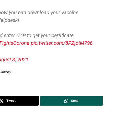
now you can download your vaccine
Helpdesk!
d enter OTP to get your certificate.
aFightsCorona
pic.twitter.com/8PZjotM796
gust 8, 2021
WhatsApp
Tweet
Send