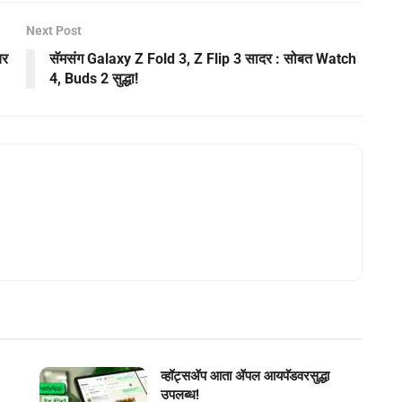
Next Post
चर
सॅमसंग Galaxy Z Fold 3, Z Flip 3 सादर : सोबत Watch
4, Buds 2 सुद्धा!
व्हॉट्सॲप आता ॲपल आयपॅडवरसुद्धा
उपलब्ध!