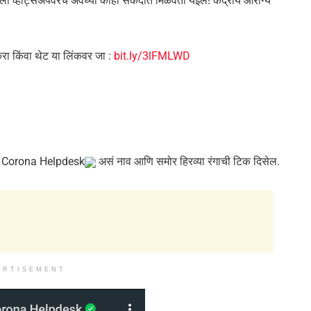
ला व्हॉट्सॲपवरच अवघ्या काही सेकंदात मिळवता येईल! केंद्रीय आरोग्य
 करा किंवा थेट या लिंकवर जा :
bit.ly/3lFMLWD
yGov Corona Helpdesk
असं नाव आणि समोर हिरव्या रंगाची टिक दिसेल.
ERTISEMENT