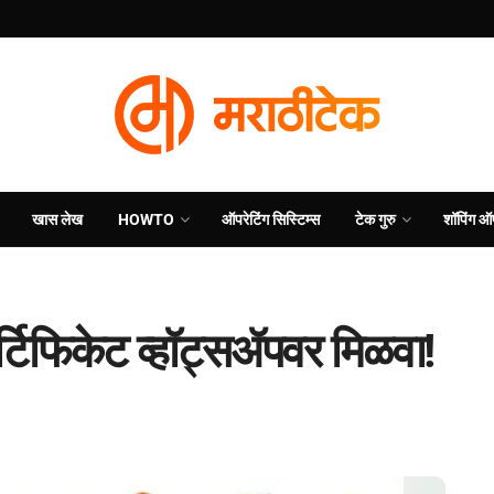
खास लेख
HOWTO
ऑपरेटिंग सिस्टिम्स
टेक गुरु
शॉपिंग ऑ
िफिकेट व्हॉट्सॲपवर मिळवा!