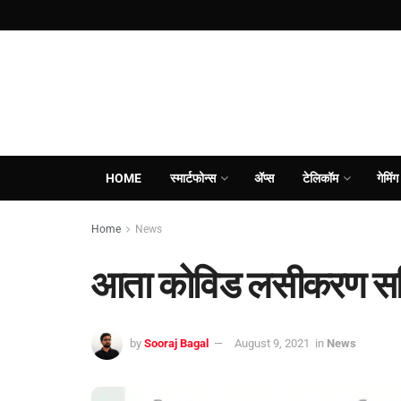
HOME
स्मार्टफोन्स
ॲप्स
टेलिकॉम
गेमिंग
Home
News
आता कोविड लसीकरण सर्ट
by
Sooraj Bagal
August 9, 2021
in
News