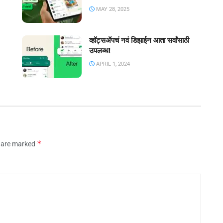
MAY 28, 2025
व्हॉट्सॲपचं नवं डिझाईन आता सर्वांसाठी
उपलब्ध!
APRIL 1, 2024
*
s are marked