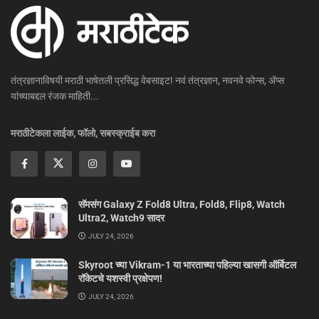
तंत्रज्ञानाविषयी मराठी भाषेतली प्रसिद्ध वेबसाइट! नवं तंत्रज्ञान, नवनवे फोन्स, ॲप्स
यांच्याबद्दल रंजक माहिती...
मराठीटेकला लाईक, फॉलो, सबस्क्राईब करा
सॅमसंग Galaxy Z Fold8 Ultra, Fold8, Flip8, Watch
Ultra2, Watch9 सादर
JULY 24, 2026
Skyroot च्या Vikram-1 या भारताच्या पहिल्या खासगी ऑर्बिटल
रॉकेटचे यशस्वी प्रक्षेपण!
JULY 24, 2026