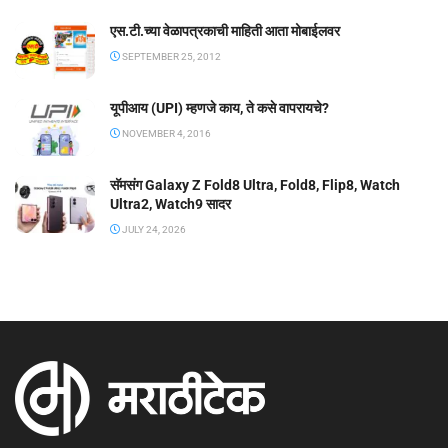
एस.टी.च्या वेळापत्रकाची माहिती आता मोबाईलवर
SEPTEMBER 25, 2012
यूपीआय (UPI) म्हणजे काय, ते कसे वापरायचे?
NOVEMBER 4, 2016
सॅमसंग Galaxy Z Fold8 Ultra, Fold8, Flip8, Watch
Ultra2, Watch9 सादर
JULY 24, 2026