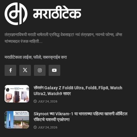
तंत्रज्ञानाविषयी मराठी भाषेतली प्रसिद्ध वेबसाइट! नवं तंत्रज्ञान, नवनवे फोन्स, ॲप्स
यांच्याबद्दल रंजक माहिती...
मराठीटेकला लाईक, फॉलो, सबस्क्राईब करा
सॅमसंग Galaxy Z Fold8 Ultra, Fold8, Flip8, Watch
Ultra2, Watch9 सादर
JULY 24, 2026
Skyroot च्या Vikram-1 या भारताच्या पहिल्या खासगी ऑर्बिटल
रॉकेटचे यशस्वी प्रक्षेपण!
JULY 24, 2026