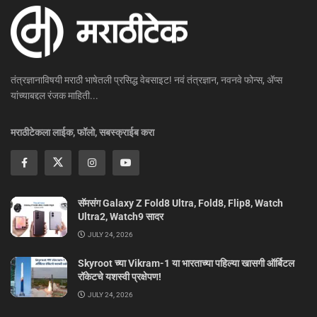
तंत्रज्ञानाविषयी मराठी भाषेतली प्रसिद्ध वेबसाइट! नवं तंत्रज्ञान, नवनवे फोन्स, ॲप्स
यांच्याबद्दल रंजक माहिती...
मराठीटेकला लाईक, फॉलो, सबस्क्राईब करा
सॅमसंग Galaxy Z Fold8 Ultra, Fold8, Flip8, Watch
Ultra2, Watch9 सादर
JULY 24, 2026
Skyroot च्या Vikram-1 या भारताच्या पहिल्या खासगी ऑर्बिटल
रॉकेटचे यशस्वी प्रक्षेपण!
JULY 24, 2026