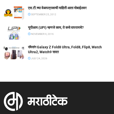
एस.टी.च्या वेळापत्रकाची माहिती आता मोबाईलवर
SEPTEMBER 25, 2012
यूपीआय (UPI) म्हणजे काय, ते कसे वापरायचे?
NOVEMBER 4, 2016
सॅमसंग Galaxy Z Fold8 Ultra, Fold8, Flip8, Watch
Ultra2, Watch9 सादर
JULY 24, 2026