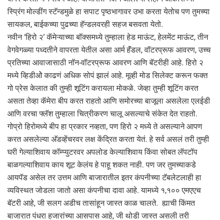
स्प्रिंग मोल्डींग स्टॅन्डमुळे हा सपाट पृष्ठभागावर उभा करता येतोच पण तुमच्या
सायकल, बाईकच्या पुढच्या हॅन्डलवरही सहज बसवता येतो.
नवीन ‘हिरो २’ कॅमेऱ्याच्या बॉक्समध्ये तुम्हाला हेड माऊंट, हेलमेंट माऊंट, तीन
वेगवेगळ्या पध्दतीने वापरता येतील असा आर्म हॅंडल, वॉटरप्रूफ आवरण, उच्च
प्रतिच्या आवाजासाठी नॉन-वॉटरप्रूफ आवरण आणि बॅटरीही आहे. हिरो २
मध्ये व्हिडीओे काढणं अधिक सोपं झालं आहे. मूव्ही मोड सिलेक्ट करून फक्त
गो प्रेस केलात की तुम्ही शूटिंग करायला मोकळे. जेव्हा तुम्ही शूटिंग करत
असता तेव्हा कॅमेरा बीप करत राहतो आणि समोरच्या बाजूला असलेला एलईडी
आणि वरचा फ्लॅश तुम्हाला चित्रीकरण चालू असल्याचे संकेत देत राहतो.
गोप्रो हिरोमध्ये बीप हा प्रकार नव्हता, पण हिरो २ मध्ये ते असल्याने आपण
करत असलेल्या अ‍ॅडव्हेंचरवर लक्ष केंद्रित करता येतं. हे सर्व असलं तरी तुम्ही
घरी गेल्याशिवाय कॉम्प्युटरवर अपलोड केल्याशिवाय किंवा सोबत लॅपटॉप
बाळगल्याशिवाय काय शूट केलंय हे पाहू शकत नाही. पण जर तुमच्याकडे
आयपॅड असेल तर उत्तम आणि बाजारातील इतर कंपनीच्या टॅबलेटलाही हा
व्यविस्थत जोडला जातो असा कंपनीचा दावा आहे. यामध्ये १,१०० एमएएच
बॅटरी आहे, जी सलग अडीच तासांहून जास्त काळ चालते. ह्याची किंमत
बाजारात पंधरा हजारांच्या आसपास आहे, जी थोडी जास्त असली तरी