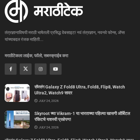
तंत्रज्ञानाविषयी मराठी भाषेतली प्रसिद्ध वेबसाइट! नवं तंत्रज्ञान, नवनवे फोन्स, ॲप्स
यांच्याबद्दल रंजक माहिती...
मराठीटेकला लाईक, फॉलो, सबस्क्राईब करा
सॅमसंग Galaxy Z Fold8 Ultra, Fold8, Flip8, Watch
Ultra2, Watch9 सादर
JULY 24, 2026
Skyroot च्या Vikram-1 या भारताच्या पहिल्या खासगी ऑर्बिटल
रॉकेटचे यशस्वी प्रक्षेपण!
JULY 24, 2026