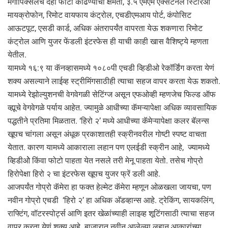
मेगापिक्सेलचे दहा फोटो काढण्याची क्षमता, ३.५ एमएम एक्सटर्नल स्टिरिओ
मायक्रोफोन, रिमोट वायफाय कंट्रोल, एचडीएमआय पोर्ट, कंपोसिट
आऊटपूट, एसडी कार्ड, अधिक अंतरापर्यंत वापरता येऊ शकणारा रिमोट
कंट्रोल आणि युजर फेंडली इंटरफेस ही याची काही खास वैशिष्ट्ये म्हणता
येतील.
यामध्ये १६:९ या कॅनव्हासमध्ये १०८०पी एचडी व्हिडीओ रेकॉर्डिंग करता येणं
शक्य असल्याने लाईव्ह स्ट्रीमिंगसाठीही त्याचा सहज वापर करता येऊ शकतो.
यामध्ये रेझोल्युशनची वेगवेगळी सेटिंग्ज असून एफओव्ही म्हणजेच फिल्ड ऑफ
व्ह्यूचे वेगवेगळे पर्याय आहेत. ज्यामुळे आधीच्या कॅमऱ्यापेक्षा अधिक व्यावसायिक
पद्धतीने प्रतिमा मिळतात. ‘हिरो २’ मध्ये आधीच्या कॅमेऱ्यापेक्षा कलर बॅलन्स
खूपच चांगला असून अंधूक प्रकाशातही स्क्रीनवरील गोष्टी स्पष्ट वाचता
येतात. कारण यामध्ये आकाराला लहान पण एलईडी स्क्रीन आहे, ज्यामध्ये
व्हिडीओे किंवा फोटो पाहता येत नसले तरी मेनू पाहता येतो. तसेच गोप्रो
हिरोपेक्षा हिरो २ चा इंटरफेस खूपच युजर फ्रें डली आहे.
आजपर्यंत गोप्रो कॅमेरा हा फक्त हेल्मेट कॅमेरा म्हणून ओळखला जायचा, पण
नवीन गोप्रो एचडी ‘हिरो २’ हा अधिक अ‍ॅडव्हान्स आहे. ट्रेकिंग, सायकलिंग,
राफ्टिंग, वॉटरस्पोर्ट्स आणि इतर खेळांच्याही लाइव्ह शूटिंगसाठी त्याचा सहज
वापर करता येणं शक्य आहे. बाजारात नवीन आलेल्या लहान आकारांच्या