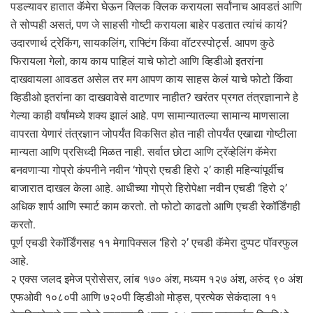
पडल्यावर हातात कॅमेरा घेऊन क्लिक क्लिक करायला सर्वांनाच आवडतं आणि
ते सोप्पही असतं, पण जे साहसी गोष्टी करायला बाहेर पडतात त्यांचं कायं?
उदारणार्थ ट्रेकिंग, सायकलिंग, राफ्टिंग किंवा वॉटरस्पोर्ट्स. आपण कुठे
फिरायला गेलो, काय काय पाहिलं याचे फोटो आणि व्हिडीओ इतरांना
दाखवायला आवडत असेल तर मग आपण काय साहस केलं याचे फोटो किंवा
व्हिडीओ इतरांना का दाखवावेसे वाटणार नाहीत? खरंतर प्रगत तंत्रज्ञानाने हे
गेल्या काही वर्षांमध्ये शक्य झालं आहे. पण सामान्यातल्या सामान्य माणसाला
वापरता येणारं तंत्रज्ञान जोपर्यंत विकसित होत नाही तोपर्यंत एखाद्या गोष्टीला
मान्यता आणि प्रसिध्दी मिळत नाही. सर्वात छोटा आणि ट्रॅव्हेलिंग कॅमेरा
बनवणाऱ्या गोप्रो कंपनीने नवीन ‘गोप्रो एचडी हिरो २’ काही महिन्यांपूर्वीच
बाजारात दाखल केला आहे. आधीच्या गोप्रो हिरोपेक्षा नवीन एचडी ‘हिरो २’
अधिक शार्प आणि स्मार्ट काम करतो. तो फोटो काढतो आणि एचडी रेकॉर्डिंगही
करतो.
पूर्ण एचडी रेकॉर्डिंगसह ११ मेगापिक्सल ‘हिरो २’ एचडी कॅमेरा दुप्पट पॉवरफुल
आहे.
२ एक्स जलद इमेज प्रोसेसर, लांब १७० अंश, मध्यम १२७ अंश, अरुंद ९० अंश
एफओवी १०८०पी आणि ७२०पी व्हिडीओ मोड्स, प्रत्येक सेकंदाला ११