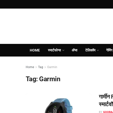
HOME
स्मार्टफोन्स
ॲप्स
टेलिकॉम
गेमिंग
Home
Tag
Garmin
Tag:
Garmin
गार्मी
स्मार्टव
BY
SOORA