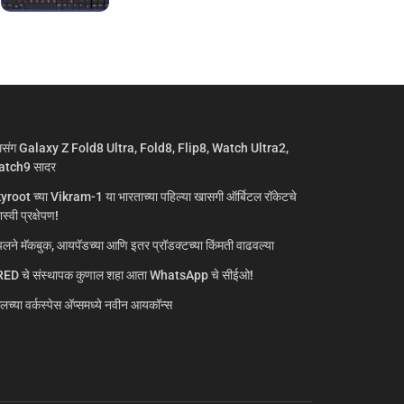
मसंग Galaxy Z Fold8 Ultra, Fold8, Flip8, Watch Ultra2,
tch9 सादर
yroot च्या Vikram-1 या भारताच्या पहिल्या खासगी ऑर्बिटल रॉकेटचे
्वी प्रक्षेपण!
लने मॅकबुक, आयपॅडच्या आणि इतर प्रॉडक्टच्या किंमती वाढवल्या
ED चे संस्थापक कुणाल शहा आता WhatsApp चे सीईओ!
गलच्या वर्कस्पेस अ‍ॅप्समध्ये नवीन आयकॉन्स