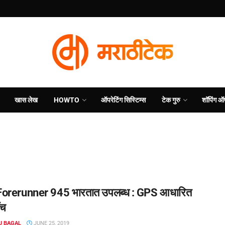
खास लेख
HOWTO
ऑपरेटिंग सिस्टिम्स
टेक गुरु
शॉपिंग ऑ
न Forerunner 945 भारतात उपलब्ध : GPS आधारित
ॉच
J BAGAL
JUNE 25, 2019