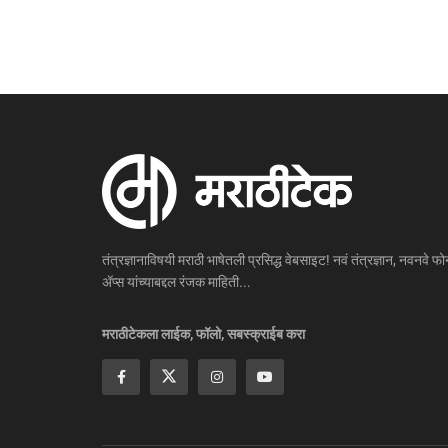
तंत्रज्ञानाविषयी मराठी भाषेतली प्रसिद्ध वेबसाइट! नवं तंत्रज्ञान, नवनवे फोन
ॲप्स यांच्याबद्दल रंजक माहिती...
मराठीटेकला लाईक, फॉलो, सबस्क्राईब करा