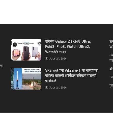
सॅमसंग Galaxy Z Fold8 Ultra,
सॅ
Fold8, Flip8, Watch Ultra2,
Wa
Watch9 सादर
Sk
JULY 24, 2026
यशस
्स,
ॲप
Skyroot च्या Vikram-1 या भारताच्या
पहिल्या खासगी ऑर्बिटल रॉकेटचे यशस्वी
CR
प्रक्षेपण!
गू
JULY 24, 2026