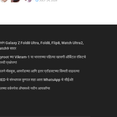
JULY 24, 2026
मसंग Galaxy Z Fold8 Ultra, Fold8, Flip8, Watch Ultra2,
tch9 सादर
yroot च्या Vikram-1 या भारताच्या पहिल्या खासगी ऑर्बिटल रॉकेटचे
्वी प्रक्षेपण!
लने मॅकबुक, आयपॅडच्या आणि इतर प्रॉडक्टच्या किंमती वाढवल्या
ED चे संस्थापक कुणाल शहा आता WhatsApp चे सीईओ!
गलच्या वर्कस्पेस अ‍ॅप्समध्ये नवीन आयकॉन्स