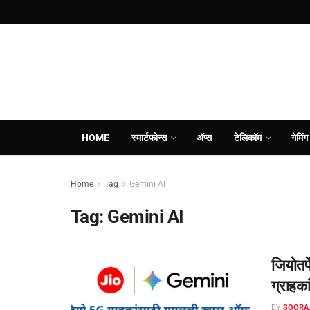
HOME
स्मार्टफोन्स
ॲप्स
टेलिकॉम
गेमिंग
Home
Tag
Gemini AI
Tag:
Gemini AI
जियोतर
ग्राहका
BY
SOORA