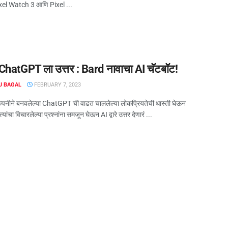
xel Watch 3 आणि Pixel ...
 ChatGPT ला उत्तर : Bard नावाचा AI चॅटबॉट!
J BAGAL
FEBRUARY 7, 2023
पनीने बनवलेल्या ChatGPT ची वाढत चाललेल्या लोकप्रियतेची धास्ती घेऊन
 त्यांचा विचारलेल्या प्रश्नांना समजून घेऊन AI द्वारे उत्तर देणारं ...