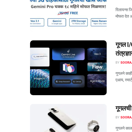
रिलायन्स जि
मोफत देत अस
गूगल I
तंत्रज्ञ
BY
SOORA
गूगलने काही
एआय, स्मार
गूगलची
BY
SOORA
गूगलने काल 