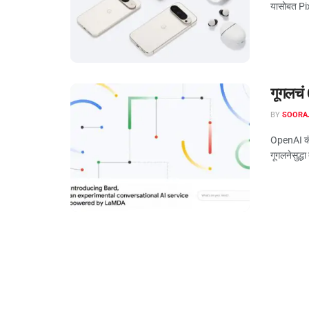
यासोबत Pi
गूगलचं
BY
SOORA
OpenAI कं
गूगलनेसुद्धा