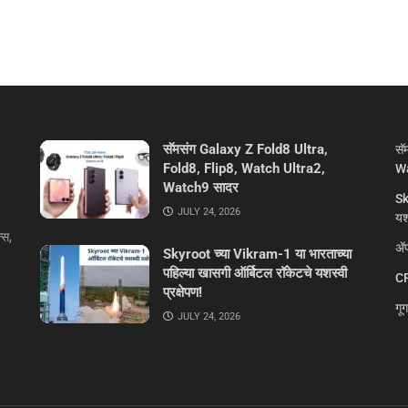
सॅमसंग Galaxy Z Fold8 Ultra,
सॅ
Fold8, Flip8, Watch Ultra2,
Wa
Watch9 सादर
Sk
JULY 24, 2026
यशस
्स,
ॲप
Skyroot च्या Vikram-1 या भारताच्या
पहिल्या खासगी ऑर्बिटल रॉकेटचे यशस्वी
CR
प्रक्षेपण!
गू
JULY 24, 2026