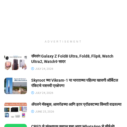
ADVERTISEMENT
सॅमसंग Galaxy Z Fold8 Ultra, Fold8, Flip8, Watch
Ultra2, Watch9 सादर
JULY 24, 2026
Skyroot च्या Vikram-1 या भारताच्या पहिल्या खासगी ऑर्बिटल
रॉकेटचे यशस्वी प्रक्षेपण!
JULY 24, 2026
ॲपलने मॅकबुक, आयपॅडच्या आणि इतर प्रॉडक्टच्या किंमती वाढवल्या
JUNE 25, 2026
CRED चे संस्थापक कुणाल शहा आता WhatsApp चे सीईओ!