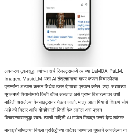
लवकरच गूगलसुद्धा त्यांच्या सर्च रिजल्ट्समध्ये त्यांच्या LaMDA, PaLM,
Imagen, MusicLM अशा AI तंत्रज्ञानाचा वापर करून विचारलेल्या
प्रश्नांना अभ्यास करून तिथेच उत्तर देण्याचा प्रयत्न करेल. उदा. सध्याच्या
गूगलमध्ये पियानोमध्ये किती कीज् असतात असे प्रश्न विचारल्यावर तशी
माहिती असलेल्या वेबसाइट्सवर घेऊन जातो. मात्र आता पियानो शिकणं सोपं
आहे की गिटार आणि दोन्हीसाठी किती वेळ लागेल असे प्रश्न
विचारल्यावरसुद्धा स्वतः त्याची माहिती AI मार्फत मिळवून उत्तरे देऊ शकेल!
मायक्रोसॉफ्टच्या बिंगला प्रसिद्धीच्या वाटेवर जाण्याला गूगलने आणलेल्या या