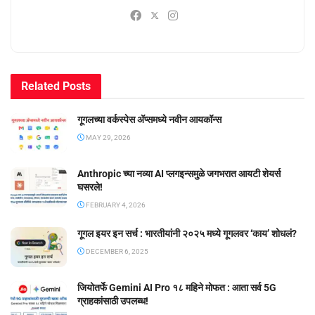
Related
Posts
गूगलच्या वर्कस्पेस अ‍ॅप्समध्ये नवीन आयकॉन्स
MAY 29, 2026
Anthropic च्या नव्या AI प्लगइन्समुळे जगभरात आयटी शेयर्स
घसरले!
FEBRUARY 4, 2026
गूगल इयर इन सर्च : भारतीयांनी २०२५ मध्ये गूगलवर ‘काय’ शोधलं?
DECEMBER 6, 2025
जियोतर्फे Gemini AI Pro १८ महिने मोफत : आता सर्व 5G
ग्राहकांसाठी उपलब्ध!