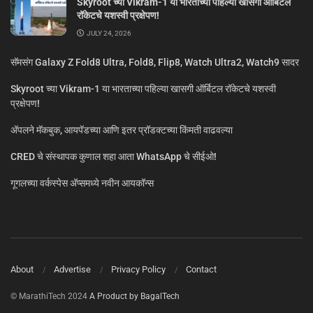
Skyroot च्या Vikram-1 या भारताच्या पहिल्या खासगी ऑर्बिटल
रॉकेटचे यशस्वी प्रक्षेपण!
JULY 24, 2026
सॅमसंग Galaxy Z Fold8 Ultra, Fold8, Flip8, Watch Ultra2, Watch9 सादर
Skyroot च्या Vikram-1 या भारताच्या पहिल्या खासगी ऑर्बिटल रॉकेटचे यशस्वी
प्रक्षेपण!
ॲपलने मॅकबुक, आयपॅडच्या आणि इतर प्रॉडक्टच्या किंमती वाढवल्या
CRED चे संस्थापक कुणाल शहा आता WhatsApp चे सीईओ!
गूगलच्या वर्कस्पेस अ‍ॅप्समध्ये नवीन आयकॉन्स
About
Advertise
Privacy Policy
Contact
© MarathiTech 2024
A Product by BagalTech