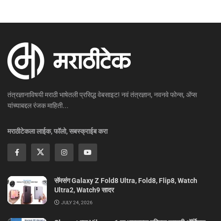
तंत्रज्ञानाविषयी मराठी भाषेतली प्रसिद्ध वेबसाइट! नवं तंत्रज्ञान, नवनवे फोन्स, ॲप्स
यांच्याबद्दल रंजक माहिती...
मराठीटेकला लाईक, फॉलो, सबस्क्राईब करा
सॅमसंग Galaxy Z Fold8 Ultra, Fold8, Flip8, Watch
Ultra2, Watch9 सादर
JULY 24, 2026