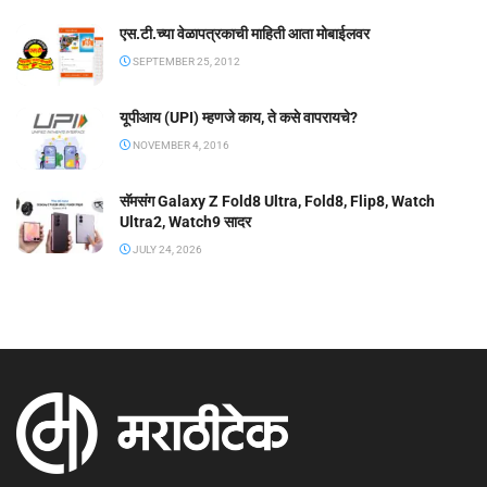
एस.टी.च्या वेळापत्रकाची माहिती आता मोबाईलवर
SEPTEMBER 25, 2012
यूपीआय (UPI) म्हणजे काय, ते कसे वापरायचे?
NOVEMBER 4, 2016
सॅमसंग Galaxy Z Fold8 Ultra, Fold8, Flip8, Watch
Ultra2, Watch9 सादर
JULY 24, 2026