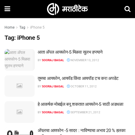
Home
Tag
iPhone 5
Tag:
iPhone 5
आता अ‍ॅपल आयफोन-5 मिळवा सुलभ हप्‍त्‍याने
BY
SOORAJ BAGAL
NOVEMBER 13, 2012
तुमचा आयफोन, आयपॅड किंवा आयपॉड टच करा अपडेट
BY
SOORAJ BAGAL
OCTOBER 11, 2012
हे आकर्षक मोबाईल बनू शकतात आयफोन-5 साठी अडथळा
BY
SOORAJ BAGAL
SEPTEMBER 21, 2012
अ‍ॅपलचा आयफोन -5 सादर : नाविण्याचा अभाव 20 % हलका