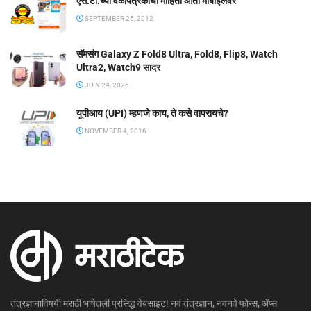
एस.टी.च्या वेळापत्रकाची माहिती आता मोबाईलवर
SEPTEMBER 25, 2012
सॅमसंग Galaxy Z Fold8 Ultra, Fold8, Flip8, Watch
Ultra2, Watch9 सादर
JULY 24, 2026
यूपीआय (UPI) म्हणजे काय, ते कसे वापरायचे?
NOVEMBER 4, 2016
तंत्रज्ञानाविषयी मराठी भाषेतली प्रसिद्ध वेबसाइट! नवं तंत्रज्ञान, नवनवे फोन्स, ॲप्स