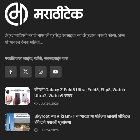
तंत्रज्ञानाविषयी मराठी भाषेतली प्रसिद्ध वेबसाइट! नवं तंत्रज्ञान, नवनवे फोन्स, ॲप्स
यांच्याबद्दल रंजक माहिती...
मराठीटेकला लाईक, फॉलो, सबस्क्राईब करा
सॅमसंग Galaxy Z Fold8 Ultra, Fold8, Flip8, Watch
Ultra2, Watch9 सादर
JULY 24, 2026
Skyroot च्या Vikram-1 या भारताच्या पहिल्या खासगी ऑर्बिटल
रॉकेटचे यशस्वी प्रक्षेपण!
JULY 24, 2026