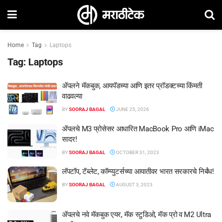
Home
Tag
Laptops
Tag:
Laptops
ॲपलने मॅकबुक, आयपॅडच्या आणि इतर प्रॉडक्टच्या किंमती
वाढवल्या
BY
SOORAJ BAGAL
JUNE 25, 2026
ॲपलचे M3 प्रोसेसर आधारित MacBook Pro आणि iMac
सादर!
BY
SOORAJ BAGAL
OCTOBER 31, 2023
लॅपटॉप, टॅब्लेट, कॉम्प्युटर्सच्या आयातीवर भारत सरकारचे निर्बंध!
BY
SOORAJ BAGAL
AUGUST 3, 2023
ॲपलचे नवे मॅकबुक एयर, मॅक स्टुडिओ, मॅक प्रो व M2 Ultra