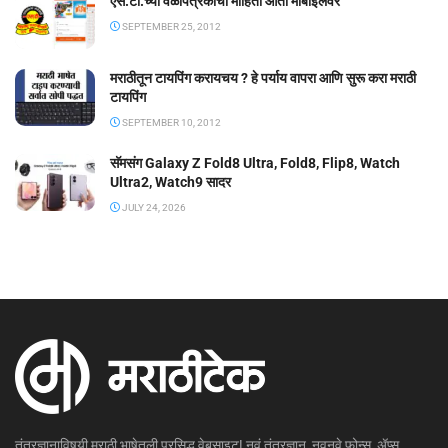
एस.टी.च्या वेळापत्रकाची माहिती आता मोबाईलवर
SEPTEMBER 25, 2012
मराठीतून टायपिंग करायचय ? हे पर्याय वापरा आणि सुरू करा मराठी
टायपिंग
SEPTEMBER 10, 2012
सॅमसंग Galaxy Z Fold8 Ultra, Fold8, Flip8, Watch
Ultra2, Watch9 सादर
JULY 24, 2026
तंत्रज्ञानाविषयी मराठी भाषेतली प्रसिद्ध वेबसाइट! नवं तंत्रज्ञान, नवनवे फोन्स, ॲप्स