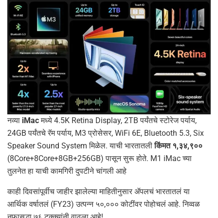
नव्या
iMac
मध्ये 4.5K Retina Display, 2TB पर्यंतचे स्टोरेज पर्याय,
24GB पर्यंतचे रॅम पर्याय, M3 प्रोसेसर, WiFi 6E, Bluetooth 5.3, Six
Speaker Sound System मिळेल. याची भारतातली
किंमत १,३४,९००
(8Core+8Core+8GB+256GB) पासून सुरू होते. M1 iMac च्या
तुलनेत हा याची कामगिरी दुपटीने चांगली आहे
काही दिवसांपूर्वीच जाहीर झालेल्या माहितीनुसार ॲपलचं भारतातलं या
आर्थिक वर्षातलं (FY23) उत्पन्न ५०,००० कोटींवर पोहोचलं आहे. निव्वळ
नफासुद्धा ७६ टक्क्यांनी वाढला आहे!