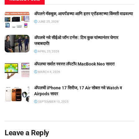
ॲपलने मॅकबुक, आयपॅडच्या आणि इतर प्रॉडक्टच्या किंमती वाढवल्या
JUNE 25, 2026
ॲपलचे नवे सीईओ जॉन टर्नस : टिम कुक यांच्यानंतर घेणार
जबाबदारी!
APRIL 25, 2026
ॲपलचा सर्वात स्वस्त लॅपटॉप MacBook Neo सादर!
MARCH 4, 2026
ॲपलची iPhone 17 सिरीज, 17 Air सोबत नवे Watch व
Airpods सादर
SEPTEMBER 10, 2025
Leave a Reply