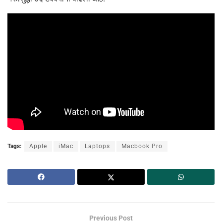
Tags:
Apple
iMac
Laptops
Macbook Pro
Previous Post