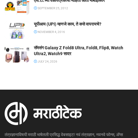
एस.टी.च्या वेळापत्रकाची माहिती आता मोबाईलवर
SEPTEMBER 25, 2012
यूपीआय (UPI) म्हणजे काय, ते कसे वापरायचे?
NOVEMBER 4, 2016
सॅमसंग Galaxy Z Fold8 Ultra, Fold8, Flip8, Watch
Ultra2, Watch9 सादर
JULY 24, 2026
तंत्रज्ञानाविषयी मराठी भाषेतली प्रसिद्ध वेबसाइट! नवं तंत्रज्ञान, नवनवे फोन्स, ॲप्स