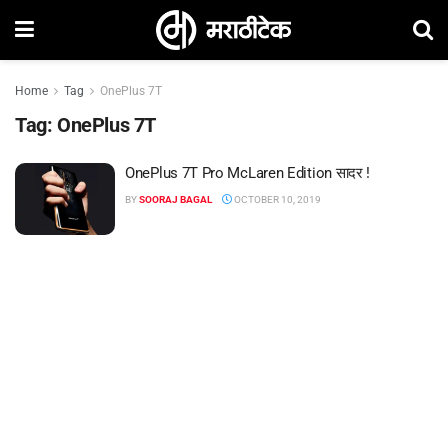
Home
Tag
OnePlus 7T
Tag:
OnePlus 7T
OnePlus 7T Pro McLaren Edition सादर !
BY
SOORAJ BAGAL
OCTOBER 10, 2019