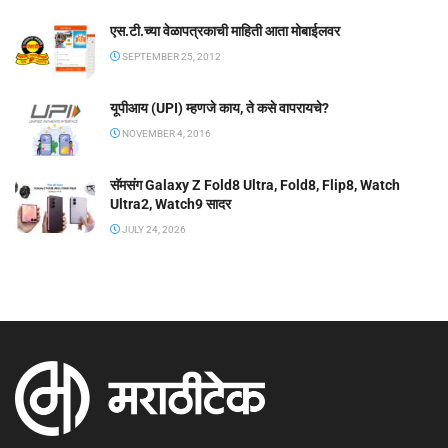
एस.टी.च्या वेळापत्रकाची माहिती आता मोबाईलवर
SEPTEMBER 25, 2012
यूपीआय (UPI) म्हणजे काय, ते कसे वापरायचे?
NOVEMBER 4, 2016
सॅमसंग Galaxy Z Fold8 Ultra, Fold8, Flip8, Watch
Ultra2, Watch9 सादर
JULY 24, 2026