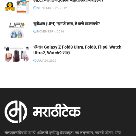
एस.टी.च्या वेळापत्रकाची माहिती आता मोबाईलवर
SEPTEMBER 25, 2012
यूपीआय (UPI) म्हणजे काय, ते कसे वापरायचे?
NOVEMBER 4, 2016
सॅमसंग Galaxy Z Fold8 Ultra, Fold8, Flip8, Watch
Ultra2, Watch9 सादर
JULY 24, 2026
तंत्रज्ञानाविषयी मराठी भाषेतली प्रसिद्ध वेबसाइट! नवं तंत्रज्ञान, नवनवे फोन्स, ॲप्स