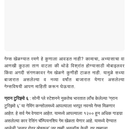
गेम्स खेळण्यात रमणे हे कुणाला आवडत नाही? कामाचा, अभ्यासाचा वा
आणखी कुठला ताण वाटला की थोडे विश्रांत होण्यासाठी मोबाइलवर
किंवा अगदी संगणकावर गेम खेळणे कुणीही टाळत नाही. यामुळे सध्या
बाजारात असलेल्या व नव्या वर्षांत बाजारात येणार असलेल्या
गेम्सविषयी आपण माहिती करून घेऊयात.
ग्रान टुरिझ्मो ६
: सोनी प्ले स्टेशनने नुकतेच भारतात लाँच केलेल्या ‘ग्रान
टुरिझ्मो ६’ या गेमिंग कन्सोलमध्ये आपल्याला भरपूर नवनवे गेम्स मिळणार
आहेत. हे सर्व गेम वेगवान आहेत. यामध्ये आपल्याला १२०० हून अधिक गाडय़ा
असलेल्या कार रेसिंग चॅम्पियनशिप गेम खेळता येणार आहे. यामध्ये देण्यात
आलेली ‘लुनार रोवर व्हेइकल’ जर तुम्ही अनलॉक केली, तर तुम्हाला