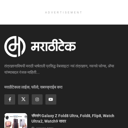
ADVERTISEMENT
तंत्रज्ञानाविषयी मराठी भाषेतली प्रसिद्ध वेबसाइट! नवं तंत्रज्ञान, नवनवे फोन्स, ॲप्स
यांच्याबद्दल रंजक माहिती...
मराठीटेकला लाईक, फॉलो, सबस्क्राईब करा
सॅमसंग Galaxy Z Fold8 Ultra, Fold8, Flip8, Watch
Ultra2, Watch9 सादर