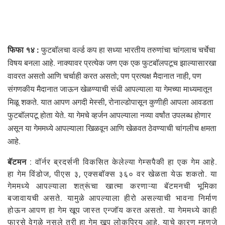
फिफा १४ :
फुटबॉलचा वर्ल्ड कप हा सध्या भारतीय तरुणांचा चांगलाच चर्चेचा
विषय बनला आहे. नाक्यावर प्रत्येक जण एक एक फुटबॉलपटूच झाल्यासारखा
वावरत असतो आणि चर्चाही करत असतो; पण प्रत्यक्ष मैदानात नाही, पण
संगणकीय मैदानात जाऊन खेळण्याची संधी आपल्याला या गेमच्या माध्यमातून
मिळू शकते. यात आपण अगदी मेस्सी, रोनाल्डोपासून कुणीही आपला आवडता
फुटबॉलपटू होता येते. या गेमचे व्हर्जन आपल्याला नव्या वर्षांत उपलब्ध होणार
असून या गेममध्ये आपल्याला खिळवून आणि खेळवत ठेवण्याची चांगलीच क्षमता
आहे.
बॅटमन
: वॉर्नर ब्रदर्सनी विकसित केलेल्या गेम्सपैकी हा एक गेम आहे.
हा गेम विंडोज, पीएस ३, एक्सबॉक्स ३६० वर खेळता येऊ शकतो. या
गेममध्ये आपल्याला शत्रूंचा खात्मा करणाऱ्या बॅटमनची भूमिका
बजावायची असते. यामुळे आपल्याला हीरो असल्याची भावना निर्माण
होऊन आपण हा गेम खूप जास्त एन्जॉय करत असतो. या गेममध्ये काही
फारसे वेगळे नसले तरी हा गेम खूप लोकप्रिय आहे. याचे कारण म्हणजे