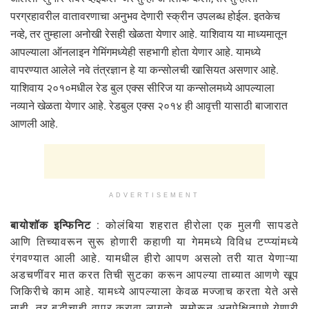
परग्रहावरील वातावरणाचा अनुभव देणारी स्क्रीन उपलब्ध होईल. इतकेच
नव्हे, तर तुम्हाला अनोखी रेसही खेळता येणार आहे. याशिवाय या माध्यमातून
आपल्याला ऑनलाइन गेमिंगमध्येही सहभागी होता येणार आहे. यामध्ये
वापरण्यात आलेले नवे तंत्रज्ञान हे या कन्सोलची खासियत असणार आहे.
याशिवाय २०१०मधील रेड बुल एक्स सीरिज या कन्सोलमध्ये आपल्याला
नव्याने खेळता येणार आहे. रेडबुल एक्स २०१४ ही आवृत्ती यासाठी बाजारात
आणली आहे.
ADVERTISEMENT
बायोशॉक इन्फिनिट
: कोलंबिया शहरात हीरोला एक मुलगी सापडते
आणि तिच्यावरून सुरू होणारी कहाणी या गेममध्ये विविध टप्प्यांमध्ये
रंगवण्यात आली आहे. यामधील हीरो आपण असलो तरी यात येणाऱ्या
अडचणींवर मात करत तिची सुटका करून आपल्या ताब्यात आणणे खूप
जिकिरीचे काम आहे. यामध्ये आपल्याला केवळ मज्जाच करता येते असे
नाही, तर बुद्धीचाही वापर करावा लागतो. समोरून अनपेक्षितपणे येणारी