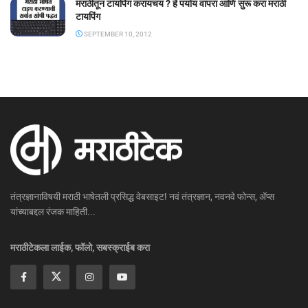
मराठीतून टायपिंग करायचय ? हे पर्याय वापरा आणि सुरू करा मराठी
टायपिंग
SEPTEMBER 10, 2012
तंत्रज्ञानाविषयी मराठी भाषेतली प्रसिद्ध वेबसाइट! नवं तंत्रज्ञान, नवनवे फोन्स, ॲप्स
यांच्याबद्दल रंजक माहिती...
मराठीटेकला लाईक, फॉलो, सबस्क्राईब करा