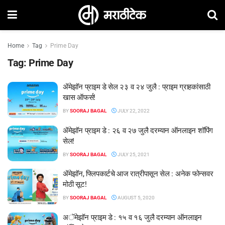
Home
Tag
Prime Day
Tag:
Prime Day
ॲमेझॉन प्राइम डे सेल २३ व २४ जुलै : प्राइम ग्राहकांसाठी
खास ऑफर्स!
BY
SOORAJ BAGAL
JULY 22, 2022
ॲमेझॉन प्राइम डे : २६ व २७ जुलै दरम्यान ऑनलाइन शॉपिंग
सेल!
BY
SOORAJ BAGAL
JULY 25, 2021
ॲमेझॉन, फ्लिपकार्टचे आज रात्रीपासून सेल : अनेक फोन्सवर
मोठी सूट!
BY
SOORAJ BAGAL
AUGUST 5, 2020
अॅमेझॉन प्राइम डे : १५ व १६ जुलै दरम्यान ऑनलाइन