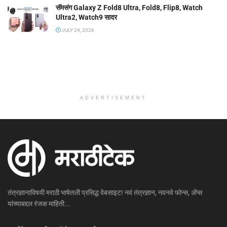
सॅमसंग Galaxy Z Fold8 Ultra, Fold8, Flip8, Watch
Ultra2, Watch9 सादर
JULY 24, 2026
ADVERTISEMENT
तंत्रज्ञानाविषयी मराठी भाषेतली प्रसिद्ध वेबसाइट! नवं तंत्रज्ञान, नवनवे फोन्स, ॲप्स
यांच्याबद्दल रंजक माहिती...