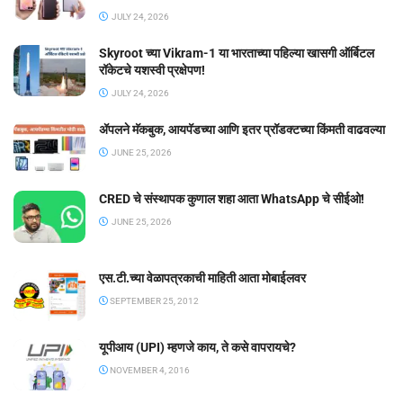
JULY 24, 2026
Skyroot च्या Vikram-1 या भारताच्या पहिल्या खासगी ऑर्बिटल
रॉकेटचे यशस्वी प्रक्षेपण!
JULY 24, 2026
ॲपलने मॅकबुक, आयपॅडच्या आणि इतर प्रॉडक्टच्या किंमती वाढवल्या
JUNE 25, 2026
CRED चे संस्थापक कुणाल शहा आता WhatsApp चे सीईओ!
JUNE 25, 2026
एस.टी.च्या वेळापत्रकाची माहिती आता मोबाईलवर
SEPTEMBER 25, 2012
यूपीआय (UPI) म्हणजे काय, ते कसे वापरायचे?
NOVEMBER 4, 2016