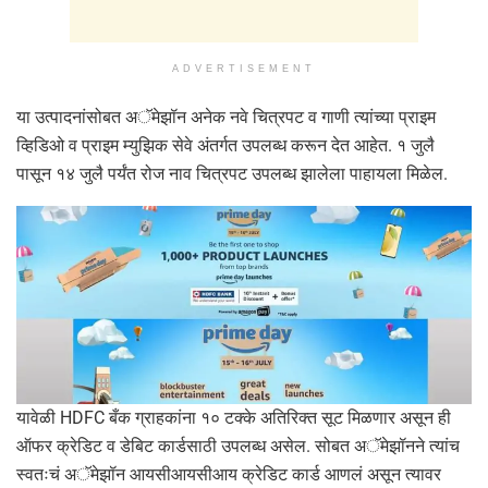
ADVERTISEMENT
या उत्पादनांसोबत अॅमेझॉन अनेक नवे चित्रपट व गाणी त्यांच्या प्राइम
व्हिडिओ व प्राइम म्युझिक सेवे अंतर्गत उपलब्ध करून देत आहेत. १ जुलै
पासून १४ जुलै पर्यंत रोज नाव चित्रपट उपलब्ध झालेला पाहायला मिळेल.
यावेळी HDFC बँक ग्राहकांना १० टक्के अतिरिक्त सूट मिळणार असून ही
ऑफर क्रेडिट व डेबिट कार्डसाठी उपलब्ध असेल. सोबत अॅमेझॉनने त्यांच
स्वतःचं अॅमेझॉन आयसीआयसीआय क्रेडिट कार्ड आणलं असून त्यावर