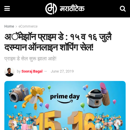
Home
eCommerce
अॅमेझॉन प्राइम डे : १५ व १६ जुलै
दरम्यान ऑनलाइन शॉपिंग सेल!
प्राइम डे सेल सुरू झाला आहे!
by
Sooraj Bagal
June 27, 2019