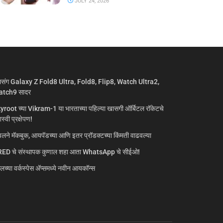
JULY 24, 2026
मसंग Galaxy Z Fold8 Ultra, Fold8, Flip8, Watch Ultra2,
tch9 सादर
yroot च्या Vikram-1 या भारताच्या पहिल्या खासगी ऑर्बिटल रॉकेटचे
्वी प्रक्षेपण!
लने मॅकबुक, आयपॅडच्या आणि इतर प्रॉडक्टच्या किंमती वाढवल्या
ED चे संस्थापक कुणाल शहा आता WhatsApp चे सीईओ!
गलच्या वर्कस्पेस अ‍ॅप्समध्ये नवीन आयकॉन्स