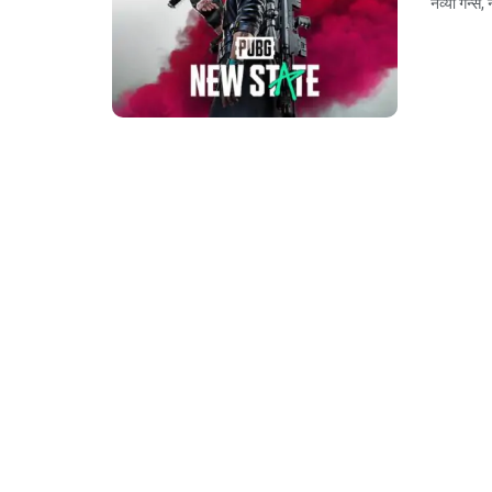
नव्या गन्स,