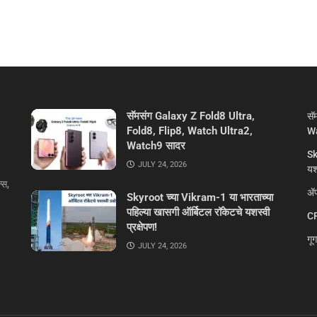
सॅमसंग Galaxy Z Fold8 Ultra,
सॅ
Fold8, Flip8, Watch Ultra2,
Wa
Watch9 सादर
Sk
JULY 24, 2026
यशस
्स,
ॲप
Skyroot च्या Vikram-1 या भारताच्या
पहिल्या खासगी ऑर्बिटल रॉकेटचे यशस्वी
CR
प्रक्षेपण!
गू
JULY 24, 2026