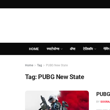
HOME
स्मार्टफोन्स
ॲप्स
टेलिकॉम
गेमिंग
Home
Tag
PUBG New State
Tag:
PUBG New State
PUBG N
BY
SOORA